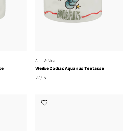
Anna & Nina
se
Weiße Zodiac Aquarius Teetasse
27,95