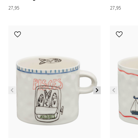
27,95
27,95