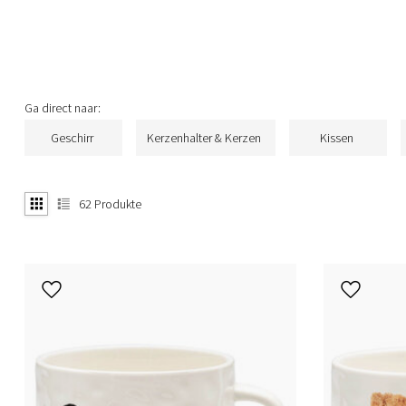
Ga direct naar:
Geschirr
Kerzenhalter & Kerzen
Kissen
62
Produkte