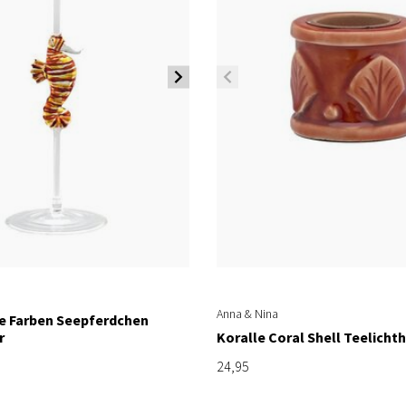
Anna & Nina
e Farben Seepferdchen
r
Koralle Coral Shell Teelichth
24,95