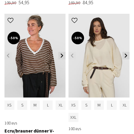
54,95
84,95
109,90
169,90
-50%
-50%
XS
S
M
L
XL
XS
S
M
L
XL
XXL
10Days
10Days
Ecru/brauner dünner V-