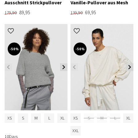
Ausschnitt Strickpullover
Vanille-Pullover aus Mesh
89,95
69,95
179,90
139,90
-50%
-50%
XS
S
M
L
XL
XS
S
M
L
XL
XXL
10Days