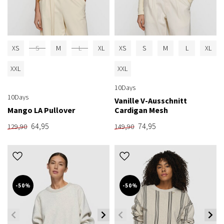
XS
S
M
L
XL
XS
S
M
L
XL
XXL
XXL
10Days
10Days
Vanille V-Ausschnitt
Mango LA Pullover
Cardigan Mesh
64,95
74,95
129,90
149,90
-50%
-50%