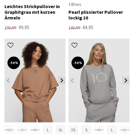
10Days
Leichtes Strickpullover in
Graphitgrau mit kurzen
Pearl plissierter Pullover
Ärmeln
lockig 10
99,95
84,95
199,90
169,90
-50%
-50%
XS
S
M
L
XL
XS
S
M
L
XL