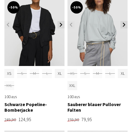
-50%
-50%
XS
S
M
L
XL
XS
S
M
L
XL
XXL
XXL
10Days
10Days
Schwarze Popeline-
Sauberer blauer Pullover
Bomberjacke
Falten
124,95
79,95
249,90
159,90