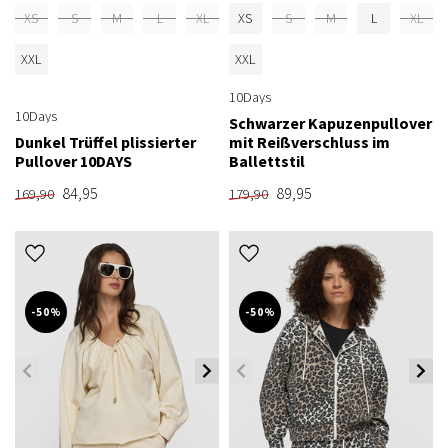
XS
S
M
L
XL
XS
S
M
L
XL
XXL
XXL
10Days
10Days
Schwarzer Kapuzenpullover
Dunkel Trüffel plissierter
mit Reißverschluss im
Pullover 10DAYS
Ballettstil
84,95
89,95
169,90
179,90
-50%
-50%