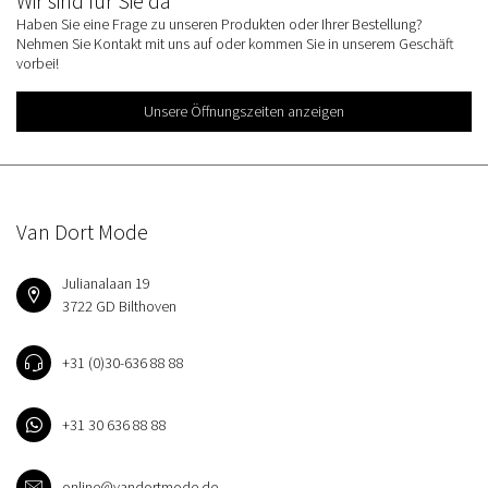
Wir sind für Sie da
Haben Sie eine Frage zu unseren Produkten oder Ihrer Bestellung?
Nehmen Sie Kontakt mit uns auf oder kommen Sie in unserem Geschäft
vorbei!
Unsere Öffnungszeiten anzeigen
Van Dort Mode
Julianalaan 19
3722 GD Bilthoven
+31 (0)30-636 88 88
+31 30 636 88 88
online@vandortmode.de