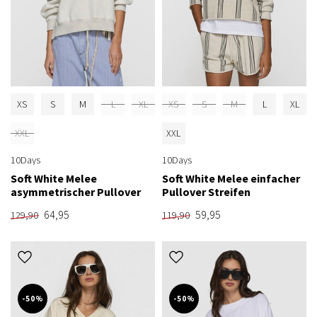
XS
S
M
L
XL
XS
S
M
L
XL
XXL
XXL
10Days
10Days
Soft White Melee
Soft White Melee einfacher
asymmetrischer Pullover
Pullover Streifen
64,95
59,95
129,90
119,90
-50%
-50%