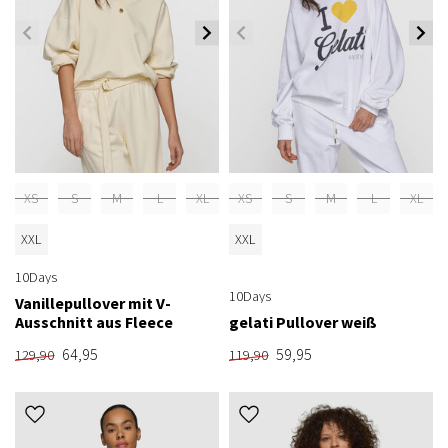
XS
S
M
L
XL
XS
S
M
L
XL
XXL
XXL
10Days
10Days
Vanillepullover mit V-
Ausschnitt aus Fleece
gelati Pullover weiß
64,95
59,95
129,90
119,90