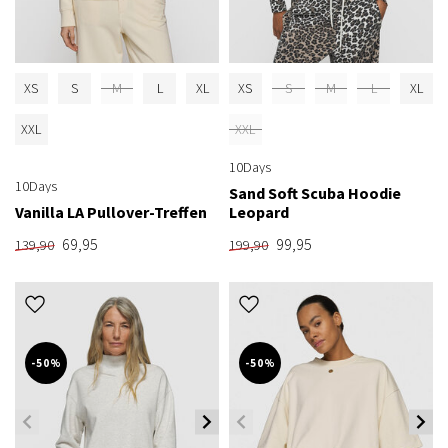
XS
S
M
L
XL
XS
S
M
L
XL
XXL
XXL
10Days
10Days
Sand Soft Scuba Hoodie
Vanilla LA Pullover-Treffen
Leopard
69,95
99,95
139,90
199,90
-50%
-50%