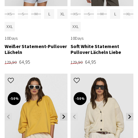
XS
S
M
L
XL
XS
S
M
L
XL
XXL
XXL
10Days
10Days
Weißer Statement-Pullover
Soft White Statement
Lächeln
Pullover Lächeln Liebe
64,95
64,95
129,90
129,90
-50%
-50%