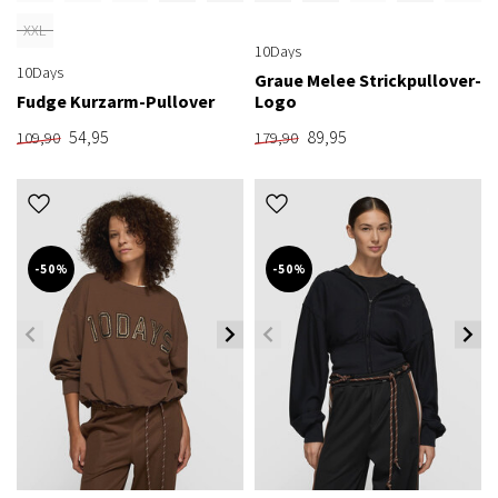
XXL
10Days
10Days
Graue Melee Strickpullover-
Fudge Kurzarm-Pullover
Logo
54,95
89,95
109,90
179,90
-50%
-50%