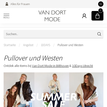
Alles für Frauen
Persön
9.2
0
MENU
Startseite
/
Angebot
/
10DAYS
/
Pullover und Westen
Pullover und Westen
Ontdek alle items bij
Van Dort Mode in Bilthoven
&
10Days Utrecht