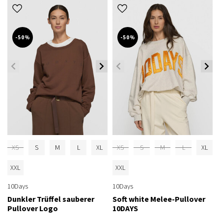
-50%
-50%
XS
S
M
L
XL
XS
S
M
L
XL
XXL
XXL
10Days
10Days
Dunkler Trüffel sauberer
Soft white Melee-Pullover
Pullover Logo
10DAYS