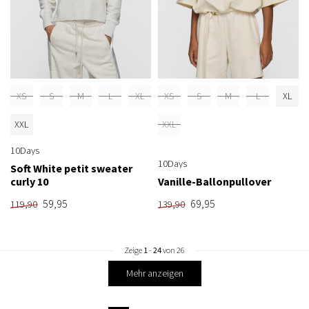
XS
S
M
L
XL
XS
S
M
L
XL
XXL
XXL
10Days
10Days
Soft White petit sweater
curly 10
Vanille-Ballonpullover
59,95
69,95
119,90
139,90
Zeige
1
-
24
von 26
Mehr anzeigen