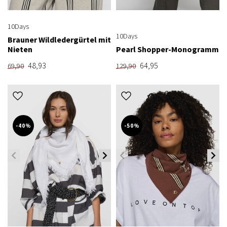
10Days
10Days
Brauner Wildledergürtel mit
Nieten
Pearl Shopper-Monogramm
48,93
64,95
69,90
129,90
-40%
-50%