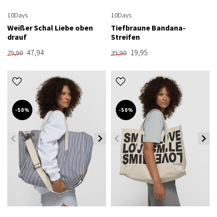
10Days
10Days
Weißer Schal Liebe oben
Tiefbraune Bandana-
drauf
Streifen
47,94
19,95
79,90
39,90
-50%
-50%