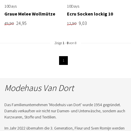
38
42
10Days
10Days
Graue Melee Wollmütze
Ecru Socken lockig 10
24,95
9,03
49,90
12,90
Zeige
1
-
8
von 8
1
Modehaus Van Dort
Das Familienunternehmen 'Modehuis van Dort' wurde 1954 gegründet.
Damals verkauften wir nicht nur Damen- und Unterwäsche, sondern auch
Kurzwaren, Stoffe und Textilien.
Im Jahr 2022 übernahm die 3. Generation, Fleur und Sven Romijn werden