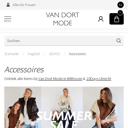
Alles für Frauen
Persön
9.2
0
MENU
Startseite
/
Angebot
/
10DAYS
/
Accessoires
Accessoires
Ontdek alle items bij
Van Dort Mode in Bilthoven
&
10Days Utrecht