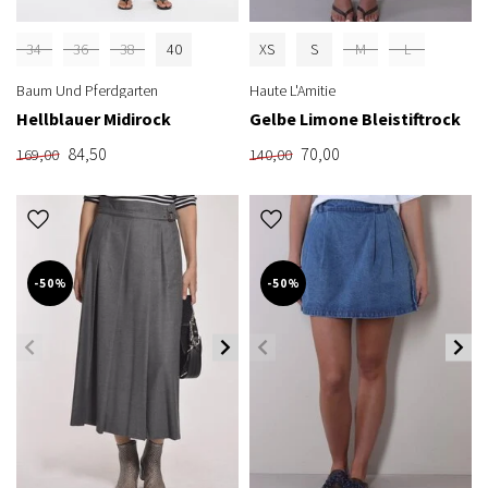
34
36
38
40
XS
S
M
L
Baum Und Pferdgarten
Haute L'Amitie
Hellblauer Midirock
Gelbe Limone Bleistiftrock
84,50
70,00
169,00
140,00
-50%
-50%