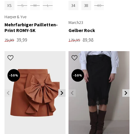
XS
S
M
L
34
38
40
Harper & Yve
March23
Mehrfarbiger Pailletten-
Print ROMY-SK
Gelber Rock
39,99
89,98
79,99
179,95
-50%
-50%