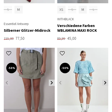
S
M
XS
S
M
L
WITHBLACK
Essentiel Antwerp
Verschiedene Farben
Silberner Glitzer-Midirock
WBLAMINA MAXI ROCK
77,50
45,00
155,00
89,99
-50%
-50%