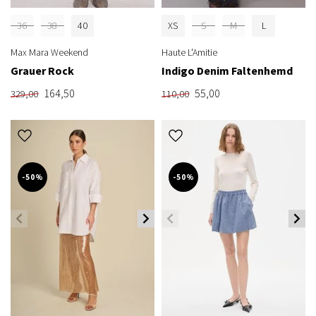
36
38
40
XS
S
M
L
Max Mara Weekend
Haute L'Amitie
Grauer Rock
Indigo Denim Faltenhemd
164,50
55,00
329,00
110,00
-50%
-50%