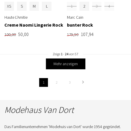
XS
S
M
L
1
2
3
4
Haute L'Amitie
Marc Cain
Creme Naomi Lingerie Rock
bunter Rock
50,00
107,94
100,00
179,90
Zeige
1
-
24
von 57
Mehr anzeigen
1
2
3
Modehaus Van Dort
Das Familienunternehmen 'Modehuis van Dort' wurde 1954 gegründet.