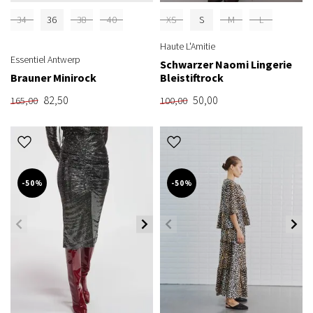
34
36
38
40
XS
S
M
L
Haute L'Amitie
Essentiel Antwerp
Schwarzer Naomi Lingerie
Brauner Minirock
Bleistiftrock
82,50
50,00
165,00
100,00
-50%
-50%