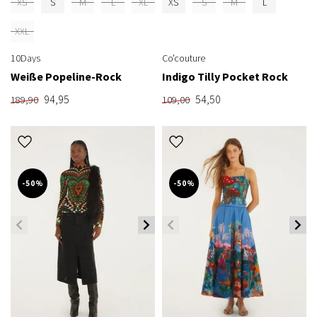
XS
S
M
L
XL
XS
S
M
L
XXL
10Days
Co'couture
Weiße Popeline-Rock
Indigo Tilly Pocket Rock
94,95
54,50
189,90
109,00
-50%
-50%