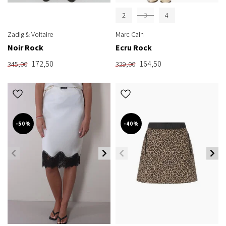
2
3
4
Zadig & Voltaire
Marc Cain
Noir Rock
Ecru Rock
172,50
164,50
345,00
329,00
-50%
-40%