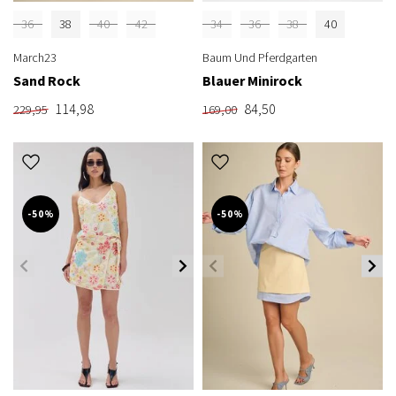
36
38
40
42
34
36
38
40
March23
Baum Und Pferdgarten
Sand Rock
Blauer Minirock
114,98
84,50
229,95
169,00
-50%
-50%