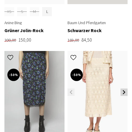
XS
S
M
L
Anine Bing
Baum Und Pferdgarten
Grüner Jolin-Rock
Schwarzer Rock
150,00
84,50
300,00
169,00
-50%
-50%