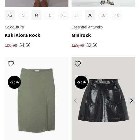
XS
S
M
L
XL
34
36
38
40
Co'couture
Essentiel Antwerp
Kaki Alora Rock
Minirock
54,50
82,50
109,00
165,00
-50%
-50%