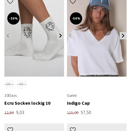
-30%
-50%
35-
39-
38
42
10Days
Ganni
Ecru Socken lockig 10
Indigo Cap
9,03
57,50
12,90
115,00