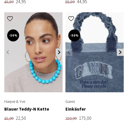
24,95
44,95
49,90
89,90
-50%
-50%
Harper & Yve
Ganni
Blauer Teddy-N Kette
Einkäufer
22,50
175,00
45,00
350,00