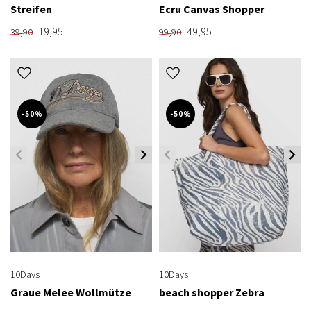
Streifen
Ecru Canvas Shopper
19,95
49,95
39,90
99,90
-50%
-50%
10Days
10Days
Graue Melee Wollmütze
beach shopper Zebra