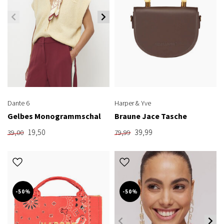
Dante 6
Harper & Yve
Gelbes Monogrammschal
Braune Jace Tasche
19,50
39,99
39,00
79,99
-50%
-50%