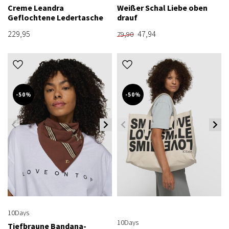
Creme Leandra
Weißer Schal Liebe oben
Geflochtene Ledertasche
drauf
229,95
47,94
79,90
-50%
-50%
10Days
10Days
Tiefbraune Bandana-