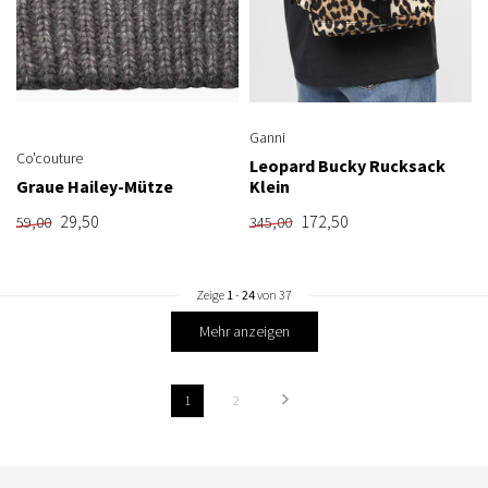
Ganni
Co'couture
Leopard Bucky Rucksack
Graue Hailey-Mütze
Klein
29,50
172,50
59,00
345,00
Zeige
1
-
24
von 37
Mehr anzeigen
1
2