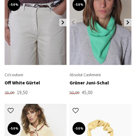
-50%
-50%
Co'couture
Absolut Cashmere
Off White Gürtel
Grüner Juni-Schal
19,50
45,00
39,00
90,00
-50%
-50%