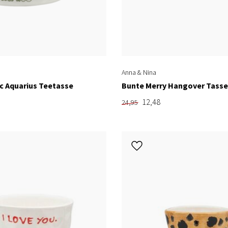
Anna & Nina
c Aquarius Teetasse
Bunte Merry Hangover Tasse
12,48
24,95