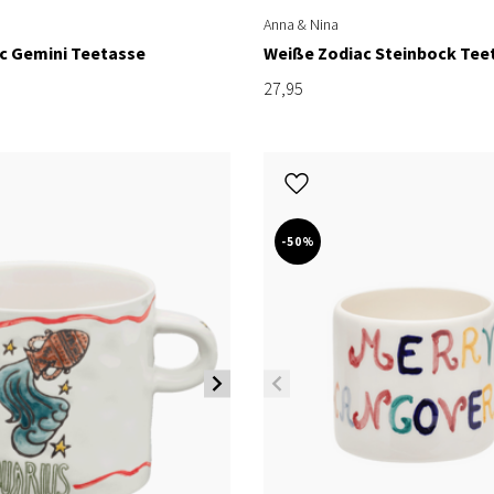
Anna & Nina
c Gemini Teetasse
Weiße Zodiac Steinbock Tee
27,95
-50%