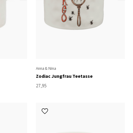
Anna & Nina
Zodiac Jungfrau Teetasse
27,95