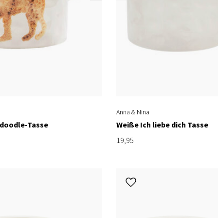
Anna & Nina
doodle-Tasse
Weiße Ich liebe dich Tasse
19,95