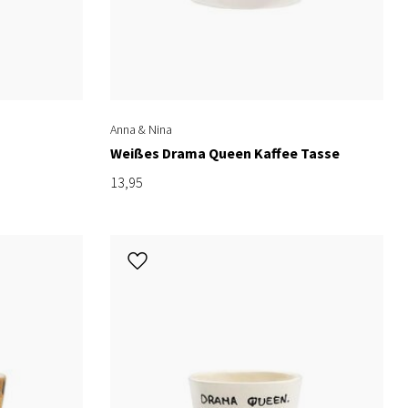
Anna & Nina
Weißes Drama Queen Kaffee Tasse
13,95