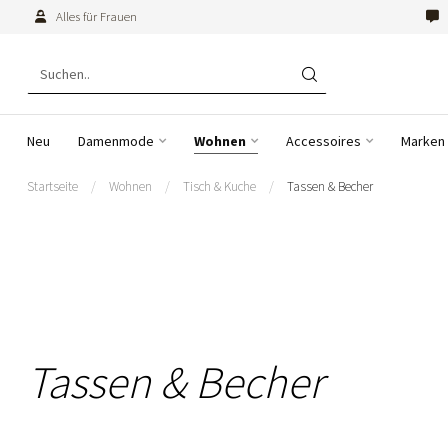
Alles für Frauen
Neu
Damenmode
Wohnen
Accessoires
Marken
Startseite
/
Wohnen
/
Tisch & Kuche
/
Tassen & Becher
Tassen & Becher