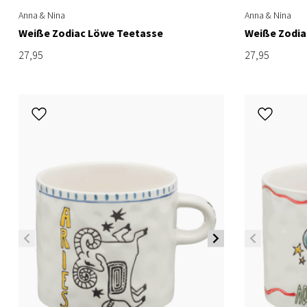
Anna & Nina
Anna & Nina
Weiße Zodiac Löwe Teetasse
Weiße Zodia
27,95
27,95