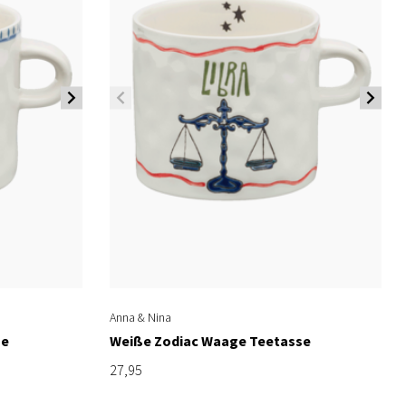
Anna & Nina
se
Weiße Zodiac Waage Teetasse
27,95