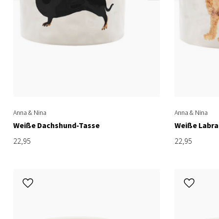
Anna & Nina
Anna & Nina
Weiße Dachshund-Tasse
Weiße Labra
22,95
22,95