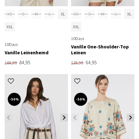
XS
S
M
L
XL
XS
S
M
L
XL
XXL
XXL
10Days
10Days
Vanille One-Shoulder-Top
Vanille Leinenhemd
Leinen
84,95
64,95
169,90
129,90
-50%
-50%