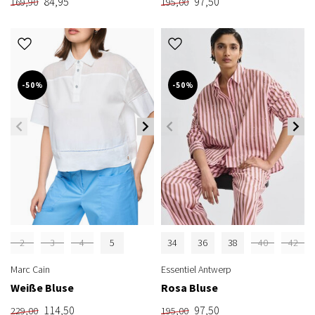
84,95
97,50
169,90
195,00
-50%
-50%
2
3
4
5
34
36
38
40
42
Marc Cain
Essentiel Antwerp
Weiße Bluse
Rosa Bluse
114,50
97,50
229,00
195,00