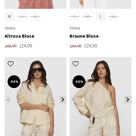
M
L
XL
S
M
L
XL
Xirena
Xirena
Altrosa Bluse
Braune Bluse
124,00
124,50
248,00
249,00
-50%
-50%