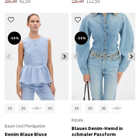
92,50
112,50
185,00
225,00
-50%
-50%
34
36
38
40
34
36
38
40
Rotate
Baum Und Pferdgarten
Blaues Denim-Hemd in
Denim Blaue Bluse
schmaler Passform