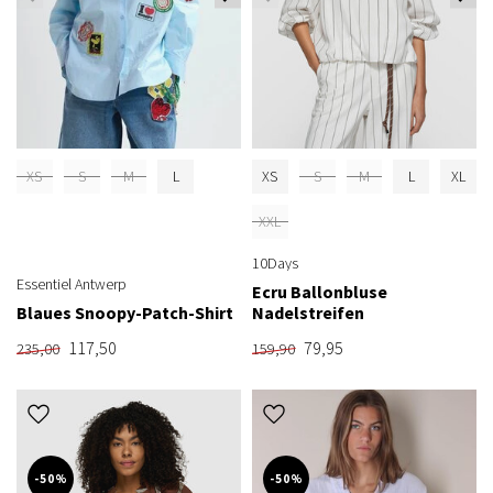
XS
S
M
L
XS
S
M
L
XL
XXL
10Days
Essentiel Antwerp
Ecru Ballonbluse
Blaues Snoopy-Patch-Shirt
Nadelstreifen
117,50
79,95
235,00
159,90
-50%
-50%