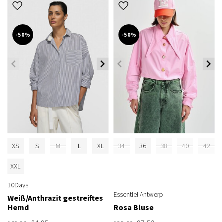
-50%
-50%
XS
S
M
L
XL
34
36
38
40
42
XXL
10Days
Essentiel Antwerp
Weiß/Anthrazit gestreiftes
Hemd
Rosa Bluse