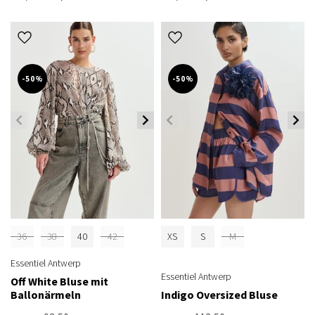
-50%
-50%
36
38
40
42
XS
S
M
Essentiel Antwerp
Essentiel Antwerp
Off White Bluse mit
Ballonärmeln
Indigo Oversized Bluse