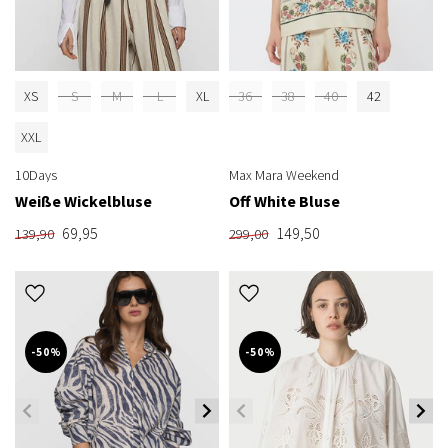
XS
S
M
L
XL
36
38
40
42
XXL
10Days
Max Mara Weekend
Weiße Wickelbluse
Off White Bluse
69,95
149,50
139,90
299,00
-50%
-50%