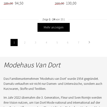
94,50
130,00
189,00
260,00
Zeige
1
-
24
von 151
Mehr anzeigen
1
2
3
4
5
6
7
Modehaus Van Dort
Das Familienunternehmen 'Modehuis van Dort' wurde 1954 gegründet.
Damals verkauften wir nicht nur Damen- und Unterwäsche, sondern auch
Kurzwaren, Stoffe und Textilien.
Im Jahr 2022 übernahm die 3. Generation, Fleur und Sven Romijn werden
ihre Vision nutzen, um Van Dort Mode national und international auf der