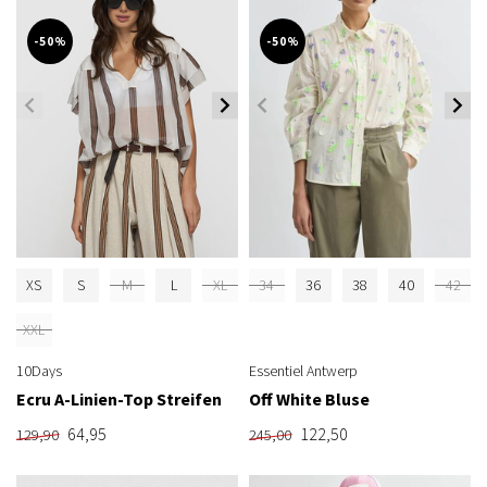
-50%
-50%
XS
S
M
L
XL
34
36
38
40
42
XXL
10Days
Essentiel Antwerp
Ecru A-Linien-Top Streifen
Off White Bluse
64,95
122,50
129,90
245,00