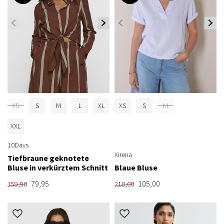
XS
S
M
L
XL
XS
S
M
XXL
10Days
Xirena
Tiefbraune geknotete
Bluse in verkürztem Schnitt
Blaue Bluse
79,95
105,00
159,90
210,00