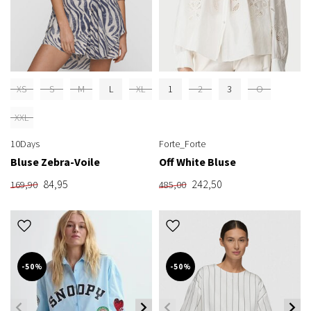
XS
S
M
L
XL
1
2
3
O
XXL
10Days
Forte_Forte
Bluse Zebra-Voile
Off White Bluse
84,95
242,50
169,90
485,00
-50%
-50%