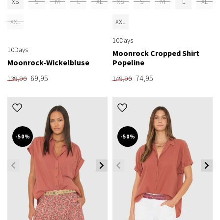
XS
S
M
L
XL
XS
S
M
L
XL
XXL
XXL
10Days
10Days
Moonrock Cropped Shirt
Moonrock-Wickelbluse
Popeline
69,95
74,95
139,90
149,90
-50%
-50%