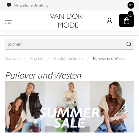
Persönliche Beratung
Famili
9.2
0
MENU
Startseite
/
Angebot
/
Absolut Cashmere
/
Pullover und Westen
Pullover und Westen