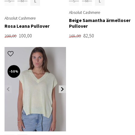
S
M
L
S
M
L
Absolut Cashmere
Absolut Cashmere
Beige Samantha ärmelloser
Rosa Leana Pullover
Pullover
100,00
82,50
200,00
165,00
-50%