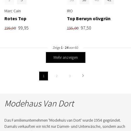
Marc Cain
IRO
Rotes Top
Top Berwyn olivgrün
99,95
97,50
199,90
195,00
Zeige
1
-
24
von 60
Mehr anzeigen
1
2
3
Modehaus Van Dort
Das Familienunternehmen 'Modehuis van Dort' wurde 1954 gegründet.
Damals verkauften wir nicht nur Damen- und Unterwäsche, sondern auch