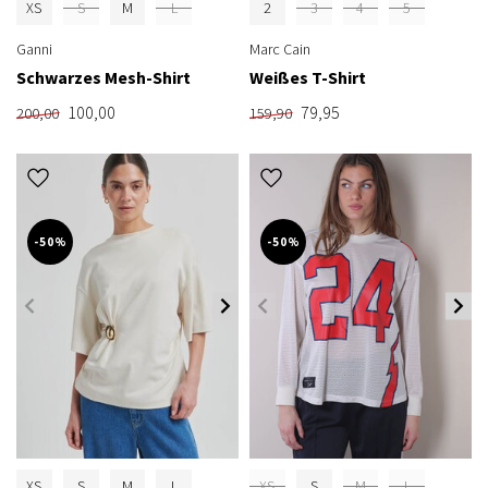
XS
S
M
L
2
3
4
5
Ganni
Marc Cain
Schwarzes Mesh-Shirt
Weißes T-Shirt
100,00
79,95
200,00
159,90
-50%
-50%
XS
S
M
L
XS
S
M
L