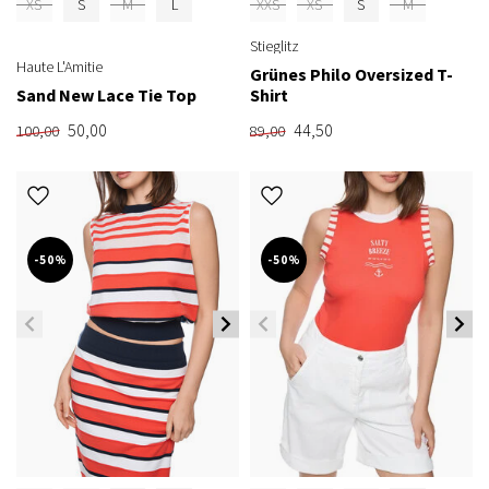
XS
S
M
L
XXS
XS
S
M
Stieglitz
Haute L'Amitie
Grünes Philo Oversized T-
Sand New Lace Tie Top
Shirt
50,00
44,50
100,00
89,00
-50%
-50%