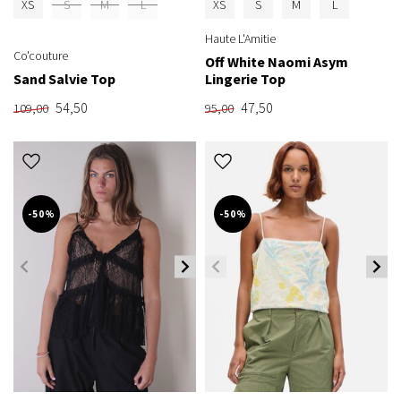
XS
S
M
L
XS
S
M
L
Haute L'Amitie
Co'couture
Off White Naomi Asym
Sand Salvie Top
Lingerie Top
54,50
47,50
109,00
95,00
-50%
-50%