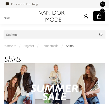
Persönliche Beratung
Famili
9.2
0
MENU
Startseite
/
Angebot
/
Damenmode
/
Shirts
Shirts