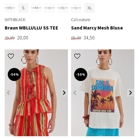
XS
S
M
L
XL
L
XL
WITHBLACK
Co'couture
Braun WBLLULLU SS TEE
Sand Marcy Mesh Bluse
20,00
34,50
39,99
69,00
-50%
-50%