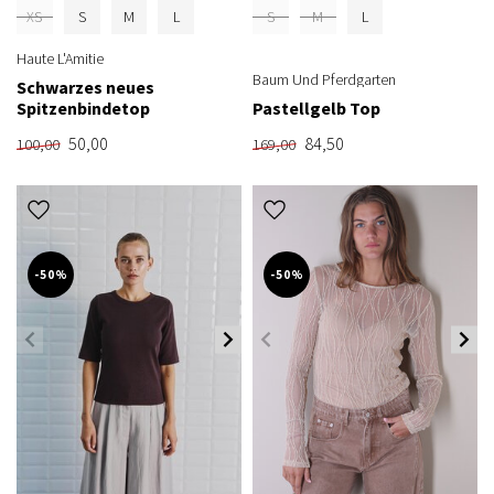
XS
S
M
L
S
M
L
Haute L'Amitie
Baum Und Pferdgarten
Schwarzes neues
Spitzenbindetop
Pastellgelb Top
50,00
84,50
100,00
169,00
-50%
-50%