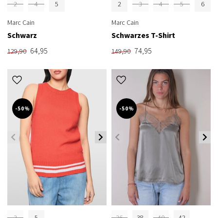
2
4
5
2
3
4
5
6
Marc Cain
Marc Cain
Schwarz
Schwarzes T-Shirt
64,95
74,95
129,90
149,90
-50%
-50%
3
5
36
38
40
42