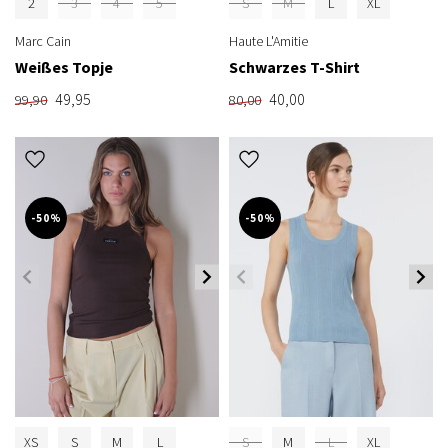
2
3
4
5
S
M
L
XL
Marc Cain
Haute L'Amitie
Weißes Topje
Schwarzes T-Shirt
49,95
40,00
99,90
80,00
-50%
-50%
XS
S
M
L
S
M
L
XL