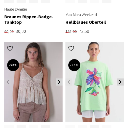
Haute L'Amitie
Max Mara Weekend
Braunes Rippen-Badge-
Tanktop
Hellblaues Oberteil
30,00
72,50
60,00
145,00
-50%
-50%