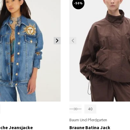
-50%
38
40
Baum Und Pferdgarten
sche Jeansjacke
Braune Batina Jack