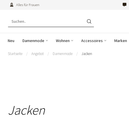
Alles für Frauen
Neu
Damenmode
Wohnen
Accessoires
Marken
Startseite
/
Angebot
/
Damenmode
/
Jacken
Jacken