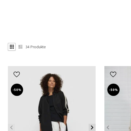
34
Produkte
-50%
-50%