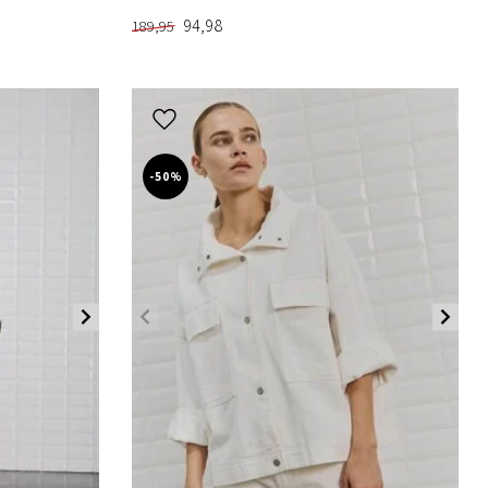
94,98
189,95
-50%