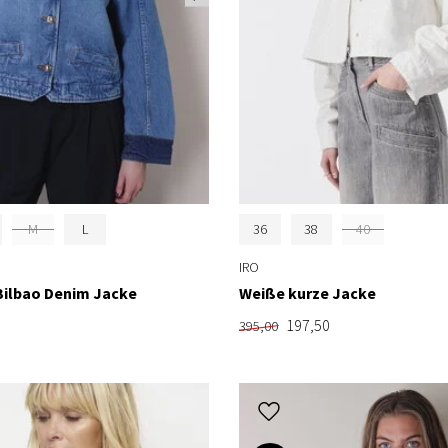
M
L
36
38
40
IRO
Bilbao Denim Jacke
Weiße kurze Jacke
197,50
395,00