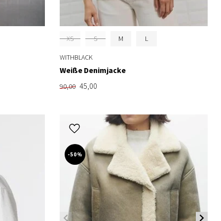
XS
S
M
L
WITHBLACK
Weiße Denimjacke
45,00
90,00
-50%