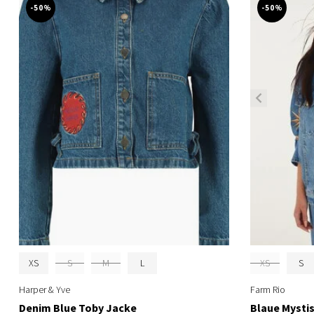
-50%
-50%
XS
S
M
L
XS
S
Harper & Yve
Farm Rio
Denim Blue Toby Jacke
Blaue Mysti