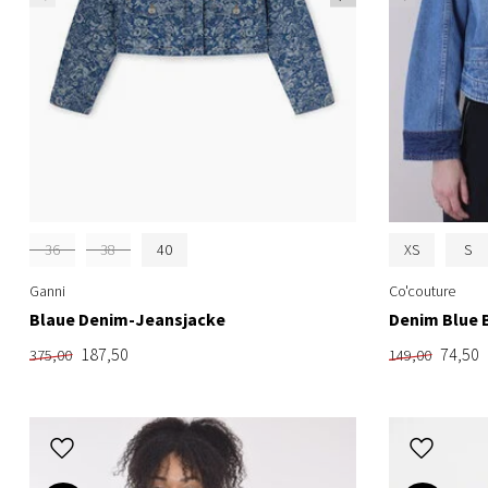
36
38
40
XS
S
Ganni
Co'couture
Blaue Denim-Jeansjacke
Denim Blue 
187,50
74,50
375,00
149,00