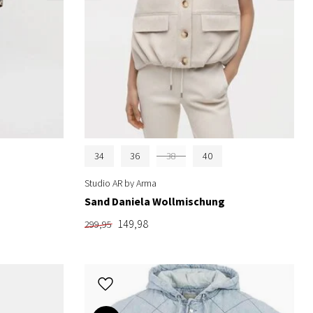
34
36
38
40
Studio AR by Arma
Sand Daniela Wollmischung
149,98
299,95