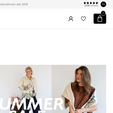
nternehmen seit 1954
9.2
1116
reviews
0