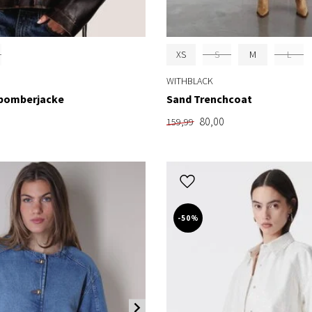
XS
S
M
L
WITHBLACK
nbomberjacke
Sand Trenchcoat
80,00
159,99
-50%