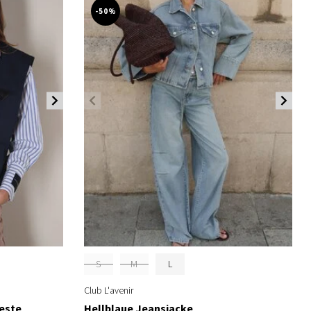
-50%
S
M
L
Club L'avenir
este
Hellblaue Jeansjacke