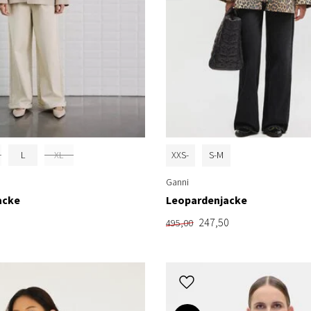
L
XL
XXS-
S-M
XS
Ganni
acke
Leopardenjacke
247,50
495,00