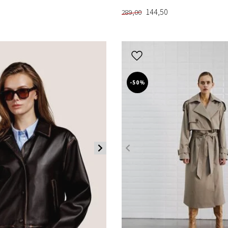
144,50
289,00
-50%