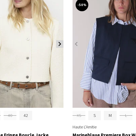
-50%
40
42
XS
S
M
L
Haute L'Amitie
le Fringe Boucle Jacke
Marineblaue Premiere Box W