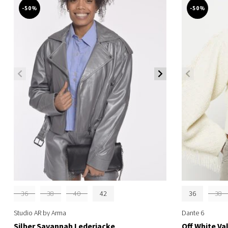
-50%
-50%
36
38
40
42
36
38
Studio AR by Arma
Dante 6
Silber Savannah Lederjacke
Off White Va