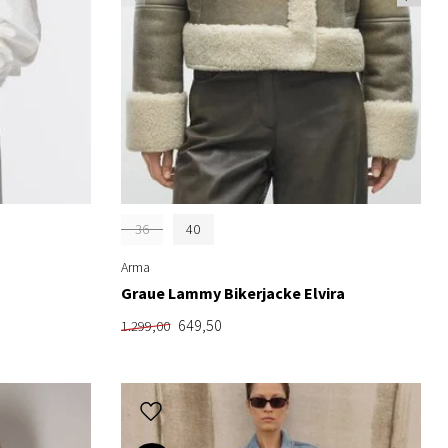
36
40
Arma
Graue Lammy Bikerjacke Elvira
649,50
1.299,00