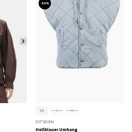
-50%
XS
S
M
EST'SEVEN
Hellblauer Umhang