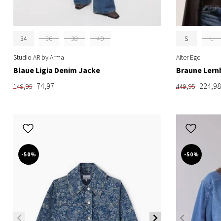
34
36
38
40
S
L
Studio AR by Arma
Alter Ego
Blaue Ligia Denim Jacke
Braune Ler
74,97
224,98
149,95
449,95
-50%
-50%