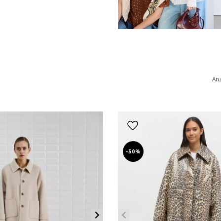
An
-50%