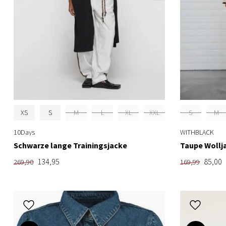
XS
S
M
L
XL
XXL
S
M
10Days
WITHBLACK
Schwarze lange Trainingsjacke
Taupe Wollj
134,95
85,00
269,90
169,99