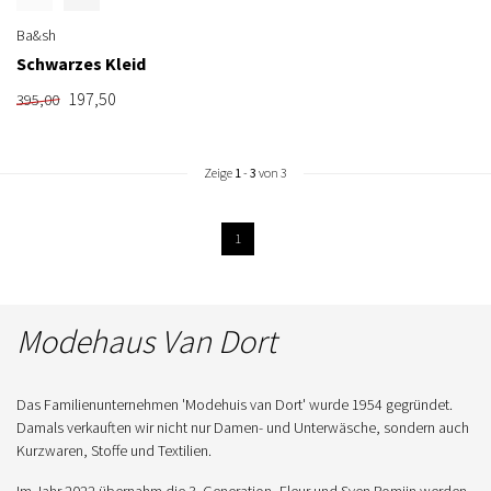
Ba&sh
Schwarzes Kleid
197,50
395,00
Zeige
1
-
3
von 3
1
Modehaus Van Dort
Das Familienunternehmen 'Modehuis van Dort' wurde 1954 gegründet.
Damals verkauften wir nicht nur Damen- und Unterwäsche, sondern auch
Kurzwaren, Stoffe und Textilien.