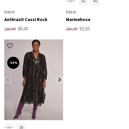
34
36
40
Ba&sh
Ba&sh
Anthrazit Cassi Rock
Marinehose
80,00
92,50
160,00
185,00
-50%
36
38