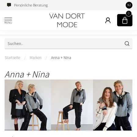
Persönliche Beratung
Famili
9.2
0
MENU
Startseite
/
Marken
/
Anna + Nina
Anna + Nina