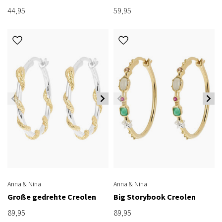
44,95
59,95
Anna & Nina
Anna & Nina
Große gedrehte Creolen
Big Storybook Creolen
89,95
89,95