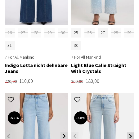
26
27
28
29
30
25
26
27
28
29
31
30
7 For All Mankind
7 For All Mankind
Indigo Lotta nicht dehnbare
Light Blue Calie Straight
Jeans
With Crystals
110,00
180,00
220,00
360,00
-50%
-50%