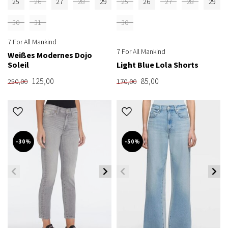
25
26
27
28
29
25
26
27
28
29
30
31
30
7 For All Mankind
7 For All Mankind
Weißes Modernes Dojo
Soleil
Light Blue Lola Shorts
125,00
85,00
250,00
170,00
-30%
-50%