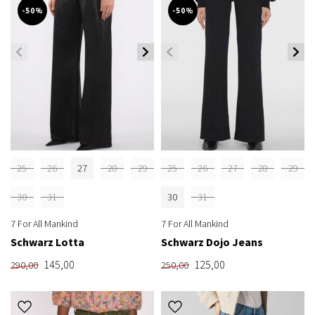
-50%
-50%
25
26
27
28
29
25
26
27
28
29
30
31
30
31
7 For All Mankind
7 For All Mankind
Schwarz Lotta
Schwarz Dojo Jeans
145,00
125,00
290,00
250,00