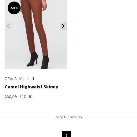
-50%
7 For All Mankind
Camel Highwaist Skinny
140,00
280,00
Zeige
1
-
15
von 15
1