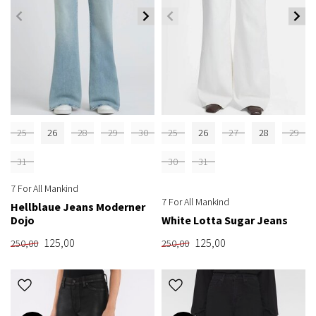
25
26
28
29
30
25
26
27
28
29
31
30
31
7 For All Mankind
7 For All Mankind
Hellblaue Jeans Moderner
Dojo
White Lotta Sugar Jeans
125,00
125,00
250,00
250,00