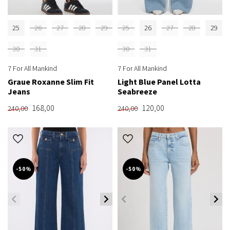
25
26
27
28
29
25
26
27
28
29
30
31
30
31
7 For All Mankind
7 For All Mankind
Graue Roxanne Slim Fit
Light Blue Panel Lotta
Jeans
Seabreeze
168,00
120,00
240,00
240,00
-50%
-50%