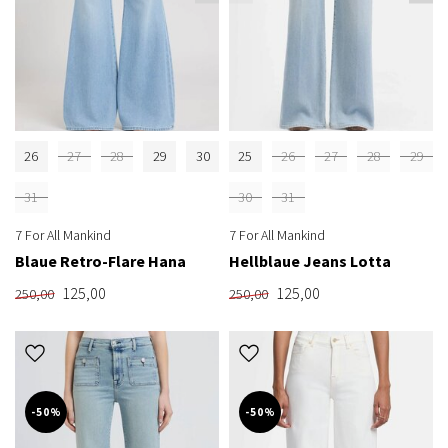
26
27
28
29
30
25
26
27
28
29
31
30
31
7 For All Mankind
7 For All Mankind
Blaue Retro-Flare Hana
Hellblaue Jeans Lotta
125,00
125,00
250,00
250,00
-50%
-50%