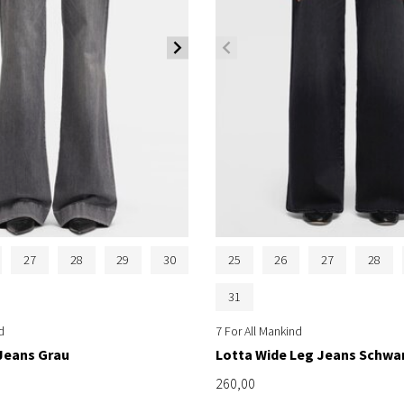
27
28
29
30
25
26
27
28
31
d
7 For All Mankind
 Jeans Grau
Lotta Wide Leg Jeans Schwa
260,00