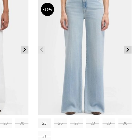
-50%
29
30
25
26
27
28
29
30
31