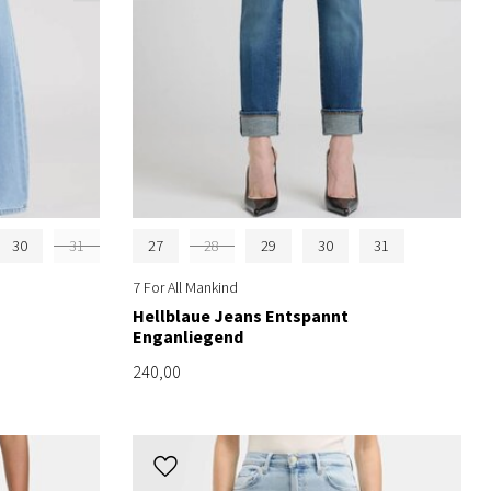
30
31
27
28
29
30
31
7 For All Mankind
Hellblaue Jeans Entspannt
Enganliegend
240,00