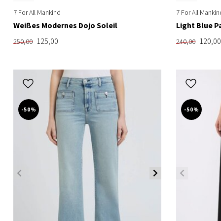
7 For All Mankind
7 For All Mankin
Weißes Modernes Dojo Soleil
Light Blue P
125,00
120,00
250,00
240,00
-50%
-50%