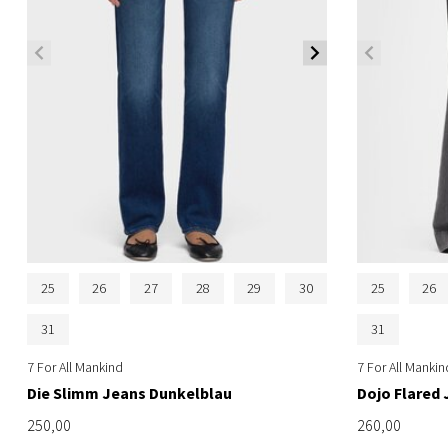
25
26
27
28
29
30
25
26
31
31
7 For All Mankind
7 For All Mankin
Die Slimm Jeans Dunkelblau
Dojo Flared
250,00
260,00