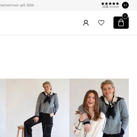
nternehmen seit 1954
9.2
1116
reviews
0