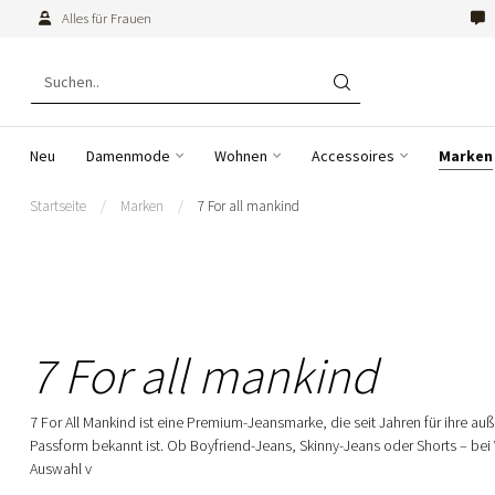
Alles für Frauen
Neu
Damenmode
Wohnen
Accessoires
Marken
Startseite
/
Marken
/
7 For all mankind
7 For all mankind
7 For All Mankind ist eine Premium-Jeansmarke, die seit Jahren für ihre a
Passform bekannt ist. Ob Boyfriend-Jeans, Skinny-Jeans oder Shorts – bei
Auswahl v