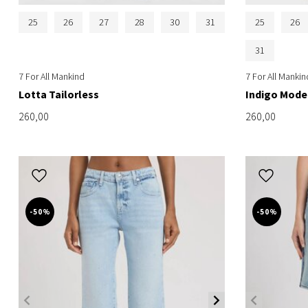
25
26
27
28
30
31
25
26
31
7 For All Mankind
7 For All Mankin
Lotta Tailorless
Indigo Mode
260,00
260,00
-50%
-50%