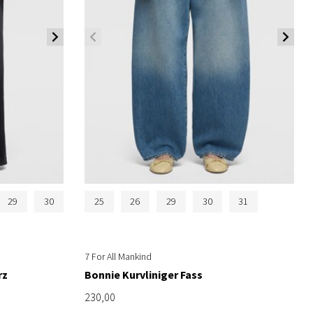
29
30
25
26
29
30
31
7 For All Mankind
rz
Bonnie Kurvliniger Fass
230,00