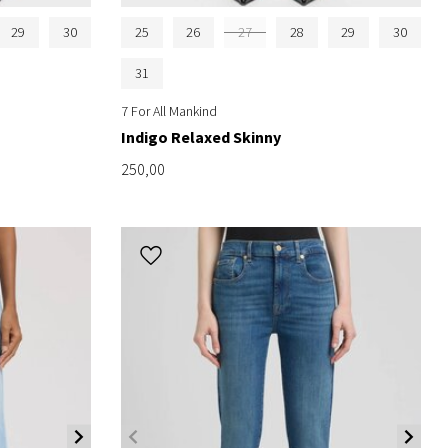
29
30
25
26
27
28
29
30
31
7 For All Mankind
Indigo Relaxed Skinny
250,00