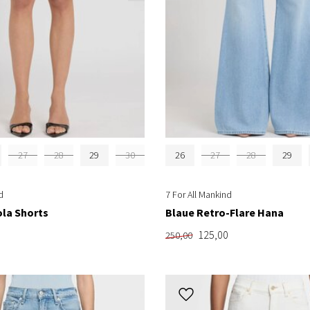
27
28
29
30
26
27
28
29
d
7 For All Mankind
ola Shorts
Blaue Retro-Flare Hana
125,00
250,00