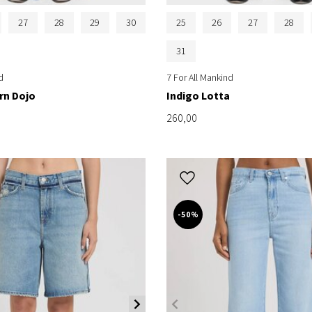
27
28
29
30
25
26
27
28
31
d
7 For All Mankind
rn Dojo
Indigo Lotta
260,00
-50%