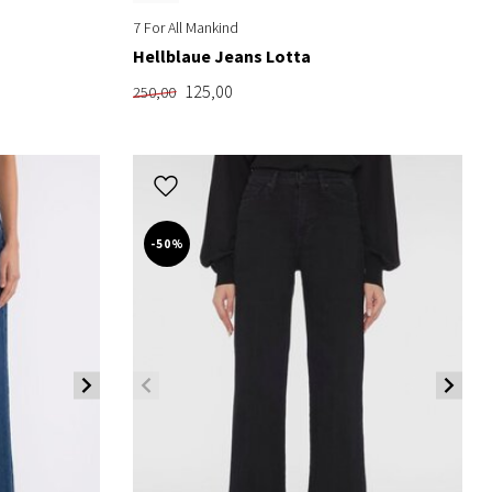
7 For All Mankind
Hellblaue Jeans Lotta
125,00
250,00
-50%