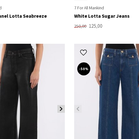
d
7 For All Mankind
anel Lotta Seabreeze
White Lotta Sugar Jeans
125,00
250,00
-50%