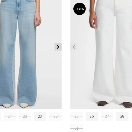
-50%
27
28
29
30
25
26
27
28
31