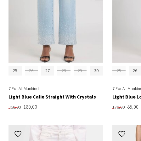
25
26
27
28
29
30
25
26
7 For All Mankind
7 For All Mankin
Light Blue Calie Straight With Crystals
Light Blue L
180,00
85,00
360,00
170,00