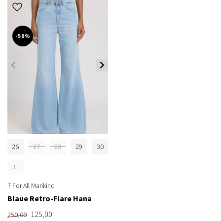
-50%
26
27
28
29
30
31
7 For All Mankind
Blaue Retro-Flare Hana
125,00
250,00