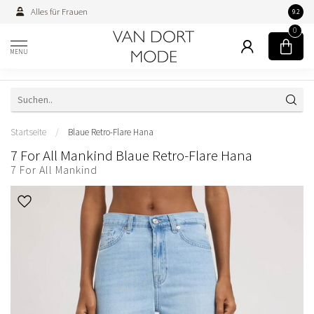
Alles für Frauen
Persön
9.2
0
MENU
Startseite
/
Blaue Retro-Flare Hana
7 For All Mankind Blaue Retro-Flare Hana
7 For All Mankind