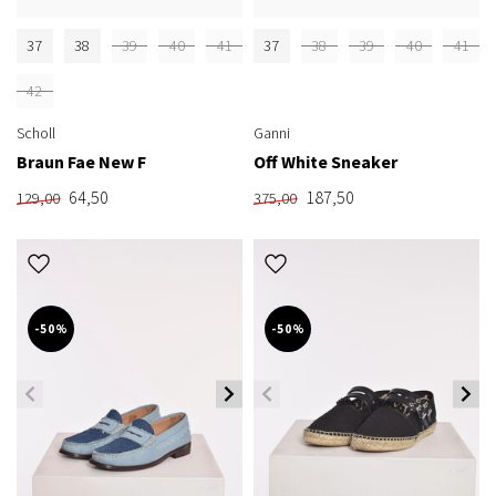
37
38
39
40
41
37
38
39
40
41
42
Scholl
Ganni
Braun Fae New F
Off White Sneaker
64,50
187,50
129,00
375,00
-50%
-50%