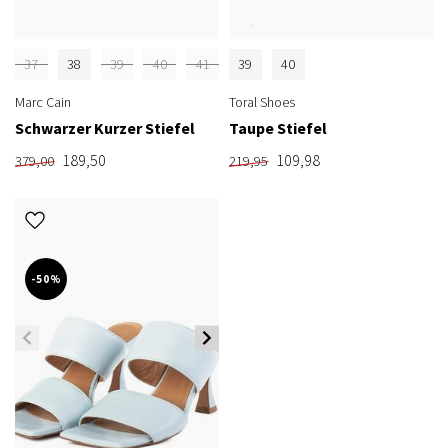
37
38
39
40
41
39
40
Marc Cain
Toral Shoes
Schwarzer Kurzer Stiefel
Taupe Stiefel
189,50
109,98
379,00
219,95
-50%