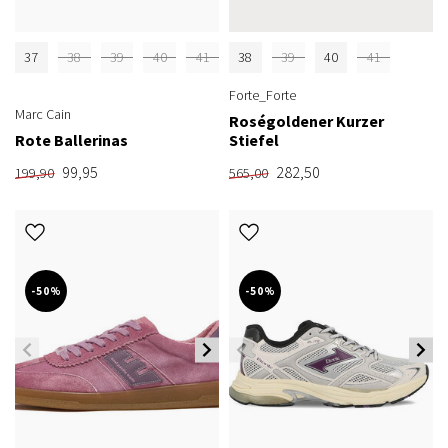
37
38
39
40
41
38
39
40
41
Forte_Forte
Marc Cain
Roségoldener Kurzer
Rote Ballerinas
Stiefel
99,95
282,50
199,90
565,00
-50%
-50%