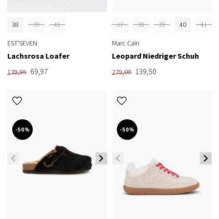
38
39
41
37
38
39
40
41
EST'SEVEN
Marc Cain
Lachsrosa Loafer
Leopard Niedriger Schuh
69,97
139,50
139,95
279,00
-50%
-50%