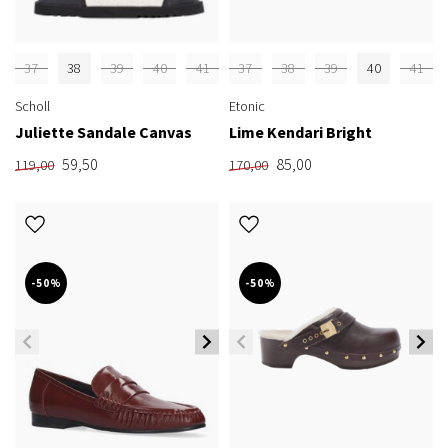
37
38
39
40
41
37
38
39
40
41
Scholl
Etonic
Juliette Sandale Canvas
Lime Kendari Bright
59,50
85,00
119,00
170,00
-50%
-50%