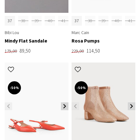
37
38
39
40
41
37
38
39
40
41
Bibi Lou
Marc Cain
Mindy Flat Sandale
Rosa Pumps
89,50
114,50
179,00
229,00
-50%
-50%