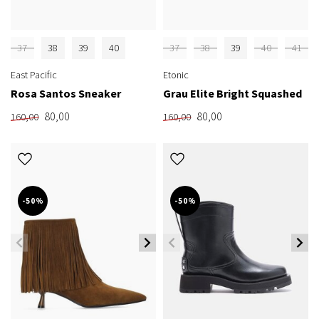
37
38
39
40
37
38
39
40
41
East Pacific
Etonic
Rosa Santos Sneaker
Grau Elite Bright Squashed
80,00
80,00
160,00
160,00
-50%
-50%