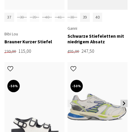
37
38
39
40
41
38
39
40
Ganni
Bibi Lou
Schwarze Stiefeletten mit
Brauner Kurzer Stiefel
niedrigem Absatz
115,00
247,50
230,00
495,00
-50%
-50%