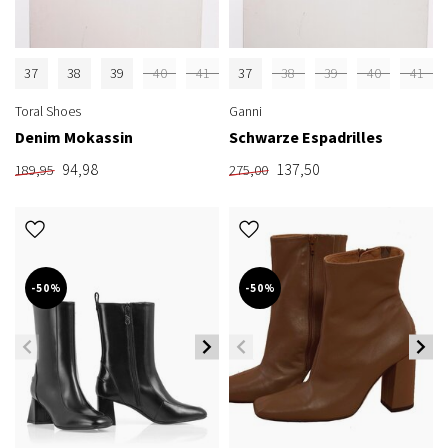
37
38
39
40
41
37
38
39
40
41
Toral Shoes
Ganni
Denim Mokassin
Schwarze Espadrilles
94,98
137,50
189,95
275,00
-50%
-50%