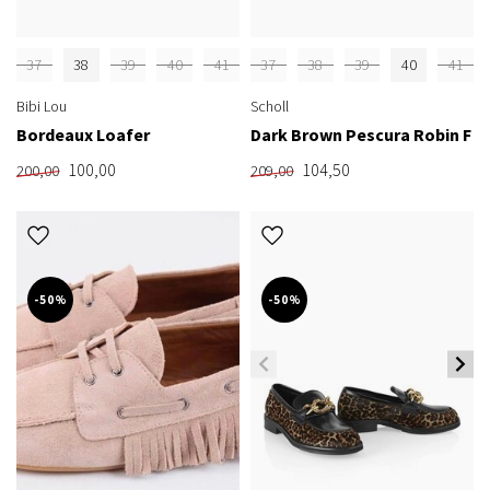
37
38
39
40
41
37
38
39
40
41
Bibi Lou
Scholl
Bordeaux Loafer
Dark Brown Pescura Robin F
100,00
104,50
200,00
209,00
-50%
-50%