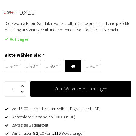
104,50
209,00
Die Pescura Robin Sandalen von Scholl in Dunkelbraun sind eine perfekte
Mischung aus Vintage-Stil und modernem Komfort.
Lesen Sie mehr
.
Auf Lager
Bitte wählen Sie:
*
40
37
38
39
41
Zum Warenkorb hinzufügen
Vor 15:00 Uhr bestellt, am selben Tag versandt. (DE)
Kostenloser Versand ab 100 € (in DE)
28-tägige Bedenkzeit
Wir erhalten
9.2
/10 von
1116
Bewertungen