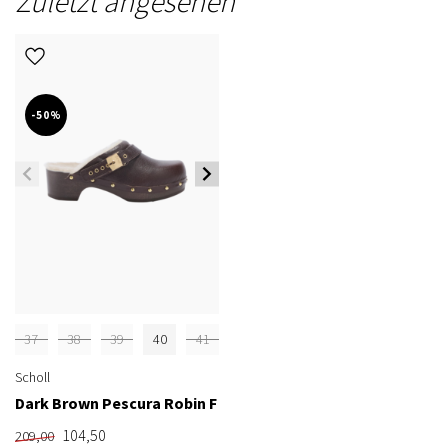
Zuletzt angesehen
-50%
37
38
39
40
41
Scholl
Dark Brown Pescura Robin F
104,50
209,00