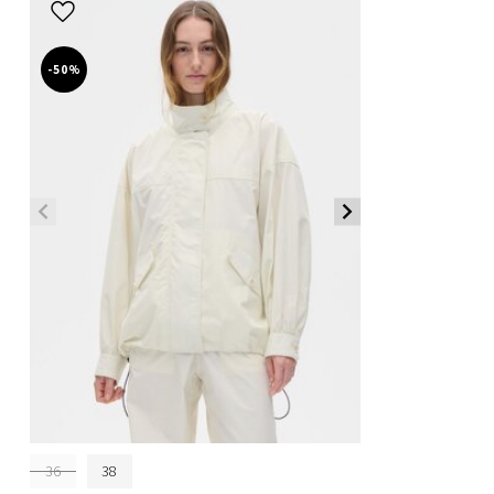
-50%
36
38