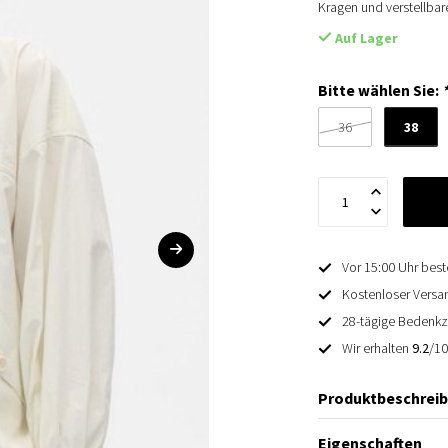
Kragen und verstellba
Auf Lager
Bitte wählen Sie:
38
36
Vor 15:00 Uhr best
Kostenloser Versan
28-tägige Bedenkz
Wir erhalten
9.2
/1
Produktbeschrei
Eigenschaften