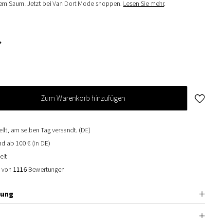
rem Saum. Jetzt bei Van Dort Mode shoppen.
Lesen Sie mehr
.
*
Zum Warenkorb hinzufügen
ellt, am selben Tag versandt. (DE)
d ab 100 € (in DE)
eit
0 von
1116
Bewertungen
bung