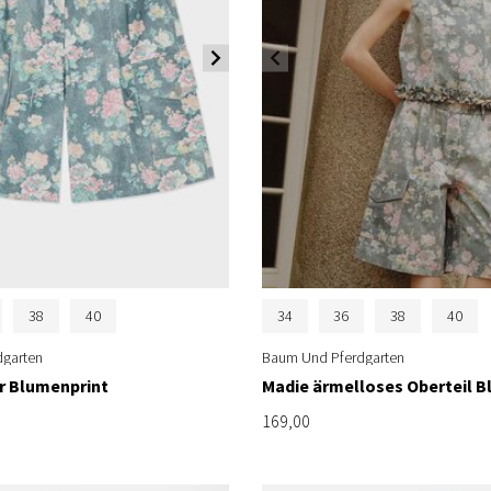
38
40
34
36
38
40
garten
Baum Und Pferdgarten
r Blumenprint
Madie ärmelloses Oberteil B
169,00