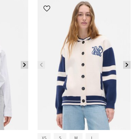
XS
S
M
L