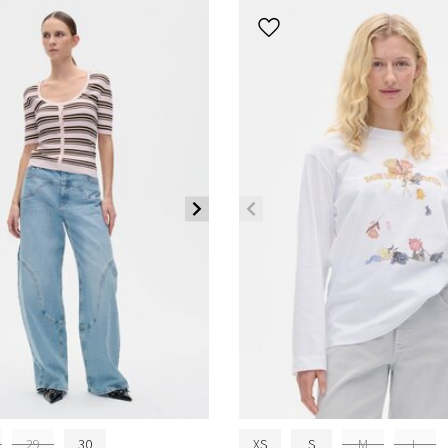
29
30
XS
S
M
L