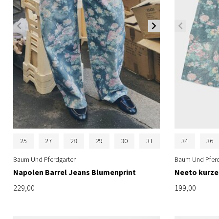
25
27
28
29
30
31
34
36
Baum Und Pferdgarten
Baum Und Pferd
Napolen Barrel Jeans Blumenprint
Neeto kurze
229,00
199,00