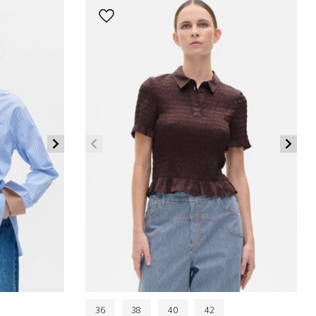
36
38
40
42