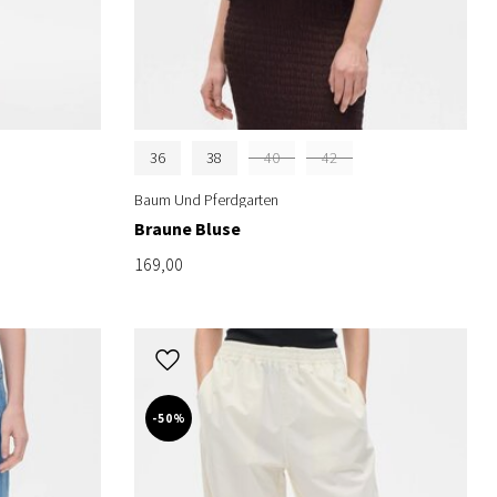
36
38
40
42
Baum Und Pferdgarten
Braune Bluse
169,00
-50%