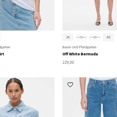
34
36
38
40
garten
Baum Und Pferdgarten
irt
Off White Bermuda
229,00