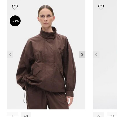
-50%
38
40
27
28