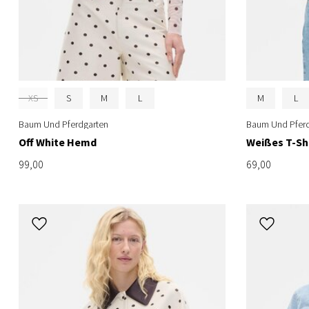
XS
S
M
L
M
L
Baum Und Pferdgarten
Baum Und Pferd
Off White Hemd
Weißes T-Sh
99,00
69,00