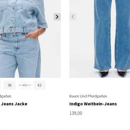
38
40
42
garten
Baum Und Pferdgarten
5 Jeans Jacke
Indigo Weitbein-Jeans
139,00