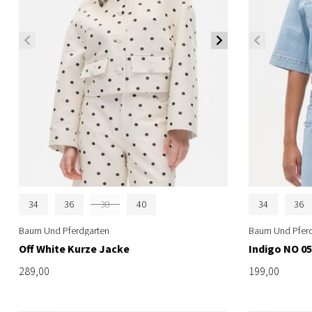
34
36
38
40
34
36
Baum Und Pferdgarten
Baum Und Pferd
Off White Kurze Jacke
Indigo NO 0
289,00
199,00