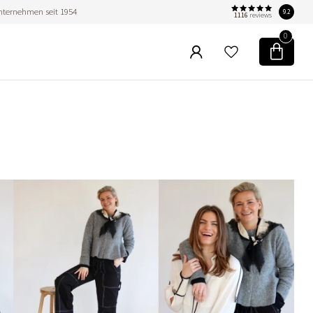
nternehmen seit 1954
9.2
1116
reviews
0