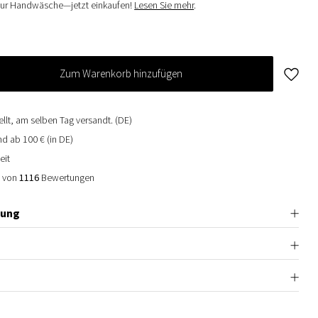
Nur Handwäsche—jetzt einkaufen!
Lesen Sie mehr
.
Zum Warenkorb hinzufügen
ellt, am selben Tag versandt. (DE)
d ab 100 € (in DE)
eit
0 von
1116
Bewertungen
bung