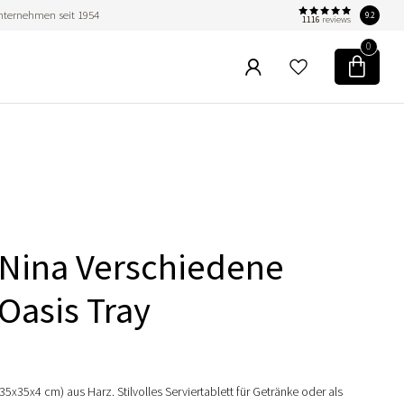
nternehmen seit 1954
9.2
1116
reviews
0
Nina Verschiedene
Oasis Tray
5x35x4 cm) aus Harz. Stilvolles Serviertablett für Getränke oder als