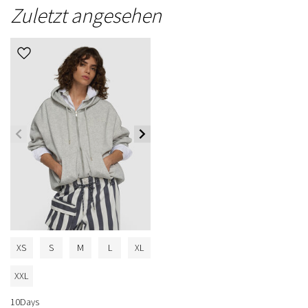
Zuletzt angesehen
XS
S
M
L
XL
XXL
10Days