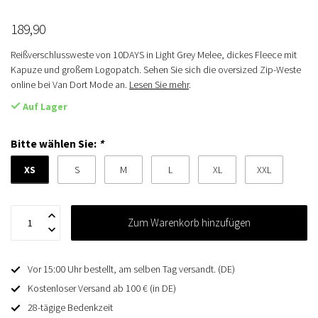
189,90
Reißverschlussweste von 10DAYS in Light Grey Melee, dickes Fleece mit
Kapuze und großem Logopatch. Sehen Sie sich die oversized Zip-Weste
online bei Van Dort Mode an.
Lesen Sie mehr
.
Auf Lager
Bitte wählen Sie:
*
XS
S
M
L
XL
XXL
Zum Warenkorb hinzufügen
Vor 15:00 Uhr bestellt, am selben Tag versandt. (DE)
Kostenloser Versand ab 100 € (in DE)
28-tägige Bedenkzeit