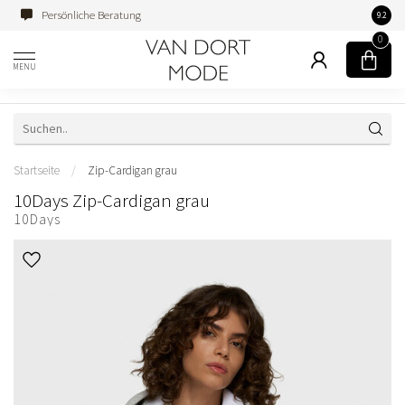
Persönliche Beratung
Famili
9.2
0
MENU
Startseite
/
Zip-Cardigan grau
10Days Zip-Cardigan grau
10Days