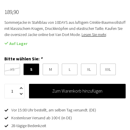
189,90
Sommerjacke in Stahlblau von 10DAYS aus luftigem Crinkle-Baumwollstoff
mit klassischem Kragen, Druckknöpfen und elastischer Taille. Kaufen Sie
die oversized Jacke online bei Van Dort Mode.
Lesen Sie mehr
.
Auf Lager
Bitte wählen Sie:
*
S
XS
M
L
XL
XXL
Zum Warenkorb hinzufügen
Vor 15:00 Uhr bestellt, am selben Tag versandt. (DE)
Kostenloser Versand ab 100 € (in DE)
28-tägige Bedenkzeit