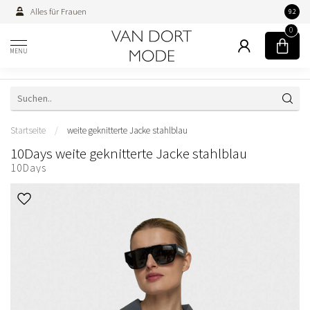
Alles für Frauen
Persön
9.2
0
MENU
Startseite
/
weite geknitterte Jacke stahlblau
10Days weite geknitterte Jacke stahlblau
10Days