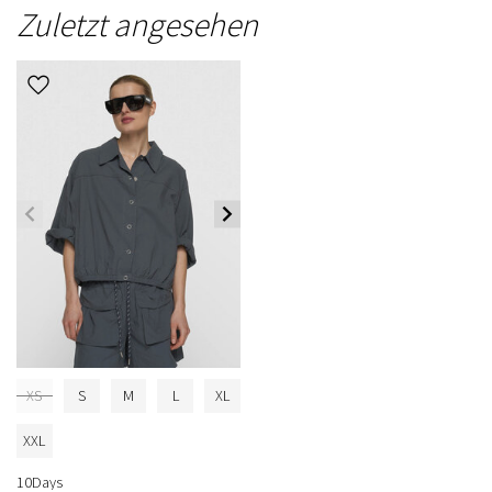
Zuletzt angesehen
XS
S
M
L
XL
XXL
10Days