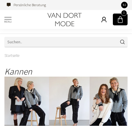
Persönliche Beratung
Famili
9.2
0
MENU
Startseite
Kannen