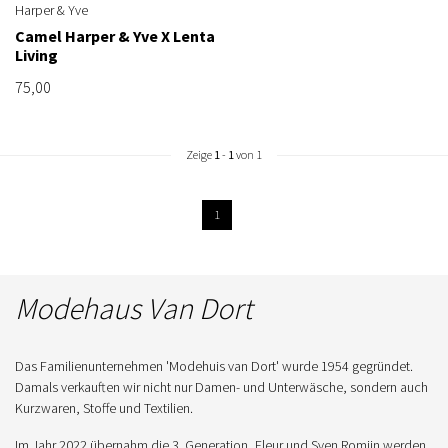
Harper & Yve
Camel Harper & Yve X Lenta
Living
75,00
Zeige
1
-
1
von 1
1
Modehaus Van Dort
Das Familienunternehmen 'Modehuis van Dort' wurde 1954 gegründet.
Damals verkauften wir nicht nur Damen- und Unterwäsche, sondern auch
Kurzwaren, Stoffe und Textilien.
Im Jahr 2022 übernahm die 3. Generation, Fleur und Sven Romijn werden