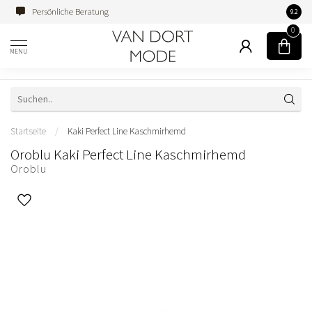
Persönliche Beratung
Famili
9.2
0
MENU
Startseite
/
Kaki Perfect Line Kaschmirhemd
Oroblu Kaki Perfect Line Kaschmirhemd
Oroblu