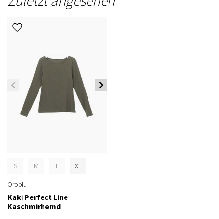
Zuletzt angesehen
S
M
L
XL
Oroblu
Kaki Perfect Line
Kaschmirhemd