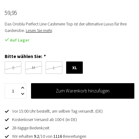
59,95
Das Oroblu Perfect Line Cashmere Top ist der ultimative Luxus für Ihre
Garderobe.
Lesen Sie mehr
.
Auf Lager
Bitte wählen Sie:
*
XL
S
M
L
Zum Warenkorb hinzufügen
Vor 15:00 Uhr bestellt, am selben Tag versandt. (DE)
Kostenloser Versand ab 100 € (in DE)
28-tägige Bedenkzeit
Wir erhalten
9.2
/10 von
1116
Bewertungen