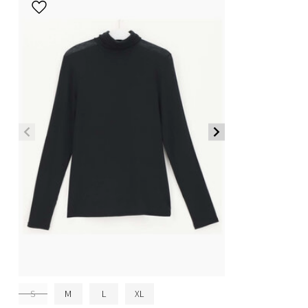
S
M
L
XL