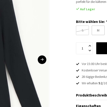
perfekt für die kältere
Auf Lager
Bitte wählen Sie:
S
M
Vor 15:00 Uhr best
Kostenloser Versan
28-tägige Bedenkz
Wir erhalten
9.2
/1
Produktbeschrei
Eigenschaften