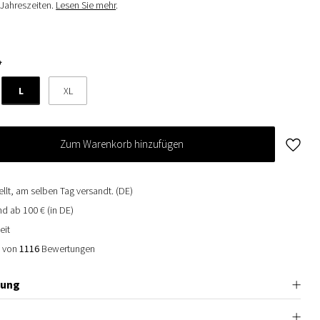
n Jahreszeiten.
Lesen Sie mehr
.
*
L
XL
Zum Warenkorb hinzufügen
ellt, am selben Tag versandt. (DE)
d ab 100 € (in DE)
eit
0 von
1116
Bewertungen
bung