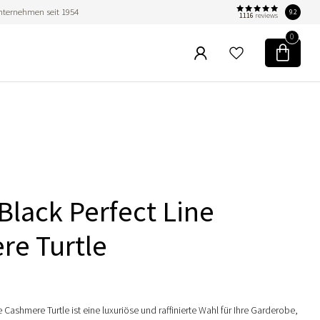
nternehmen seit 1954
9.2
1116
reviews
0
Black Perfect Line
re Turtle
 Cashmere Turtle ist eine luxuriöse und raffinierte Wahl für Ihre Garderobe,