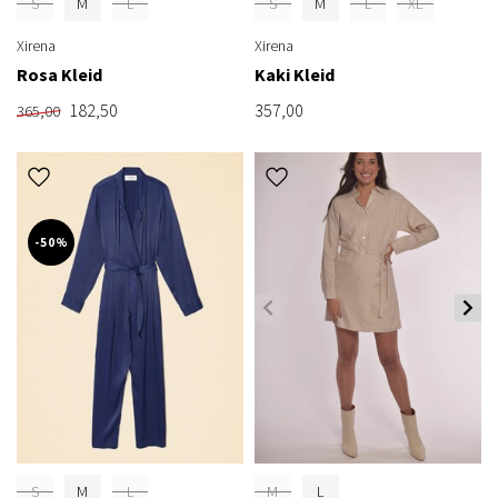
S
M
L
S
M
L
XL
Xirena
Xirena
Rosa Kleid
Kaki Kleid
182,50
357,00
365,00
-50%
S
M
L
M
L