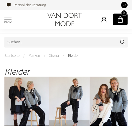
Persönliche Beratung
Famili
9.2
0
MENU
Startseite
/
Marken
/
Xirena
/
Kleider
Kleider