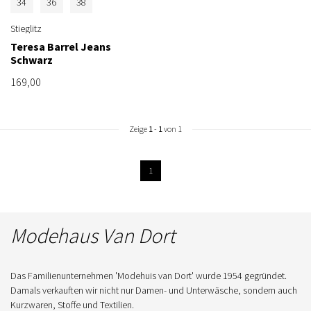
34
36
38
Stieglitz
Teresa Barrel Jeans
Schwarz
169,00
Zeige
1
-
1
von 1
1
Modehaus Van Dort
Das Familienunternehmen 'Modehuis van Dort' wurde 1954 gegründet.
Damals verkauften wir nicht nur Damen- und Unterwäsche, sondern auch
Kurzwaren, Stoffe und Textilien.