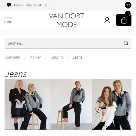
Persönliche Beratung
Famili
9.2
0
MENU
Startseite
/
Marken
/
Stieglitz
/
Jeans
Jeans