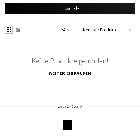
Filter
Keine Produkte gefunden!
WEITER EINKAUFEN
Zeige
1
-
0
von 0
1