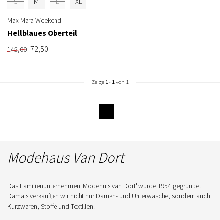
S
M
L
XL
Max Mara Weekend
Hellblaues Oberteil
72,50
145,00
Zeige
1
-
1
von 1
1
Modehaus Van Dort
Das Familienunternehmen 'Modehuis van Dort' wurde 1954 gegründet.
Damals verkauften wir nicht nur Damen- und Unterwäsche, sondern auch
Kurzwaren, Stoffe und Textilien.