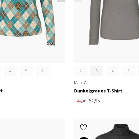
4
5
6
2
3
4
5
Marc Cain
rt
Dunkelgraues T-Shirt
64,95
129,90