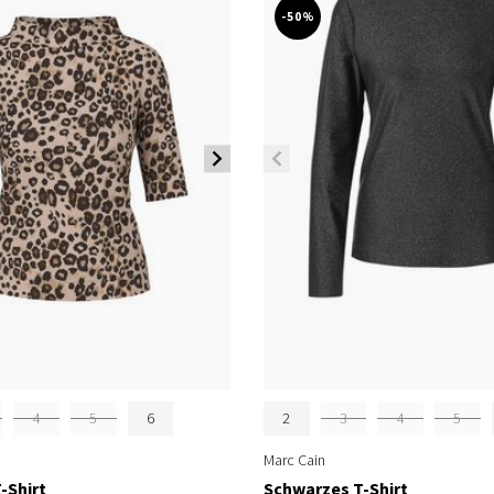
-50%
4
5
6
2
3
4
5
Marc Cain
-Shirt
Schwarzes T-Shirt