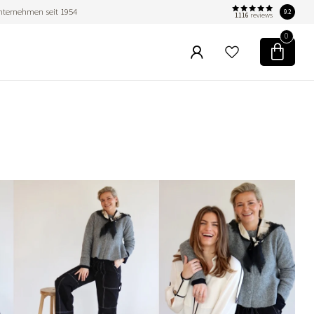
nternehmen seit 1954
9.2
1116
reviews
0