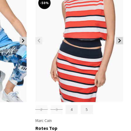
-50%
2
3
4
5
Marc Cain
Rotes Top