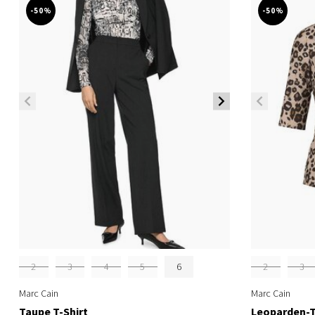
-50%
-50%
2
3
4
5
6
2
3
Marc Cain
Marc Cain
Taupe T-Shirt
Leoparden-T