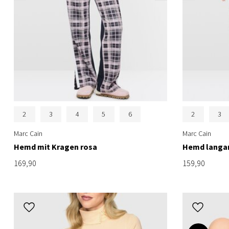
2
3
4
5
6
2
3
Marc Cain
Marc Cain
Hemd mit Kragen rosa
Hemd langar
169,90
159,90