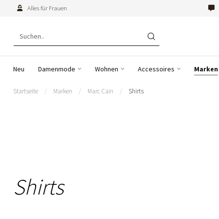
Alles für Frauen
Neu
Damenmode
Wohnen
Accessoires
Marken
Startseite
/
Marken
/
Marc Cain
/
Shirts
Shirts