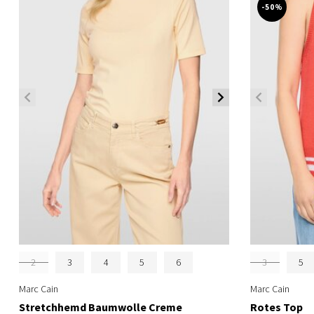
-50%
2
3
4
5
6
3
5
Marc Cain
Marc Cain
Stretchhemd Baumwolle Creme
Rotes Top