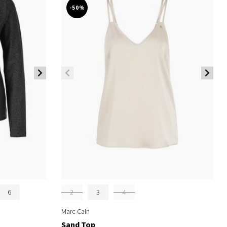
-50%
6
2
3
4
Marc Cain
Sand Top