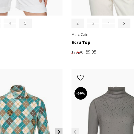
4
5
2
3
4
5
Marc Cain
Ecru Top
89,95
179,90
-50%