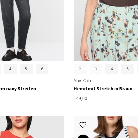
4
5
6
2
3
4
5
Marc Cain
m navy Streifen
Hemd mit Stretch in Braun
149,00