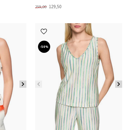
129,50
259,00
-50%