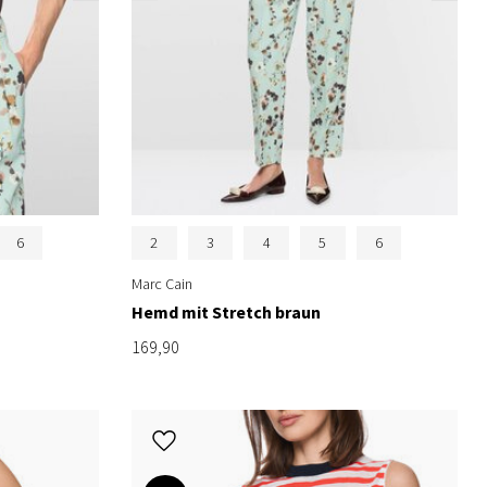
6
2
3
4
5
6
Marc Cain
Hemd mit Stretch braun
169,90