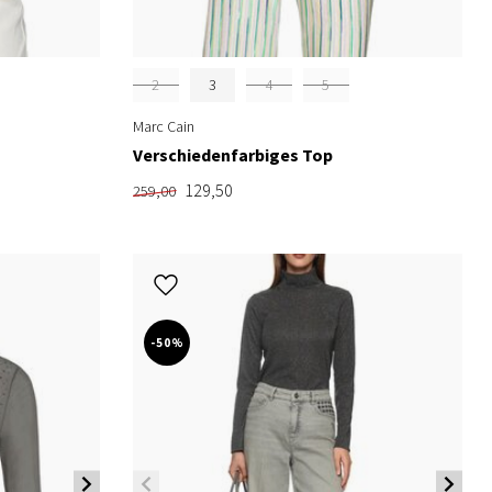
2
3
4
5
Marc Cain
Verschiedenfarbiges Top
129,50
259,00
-50%