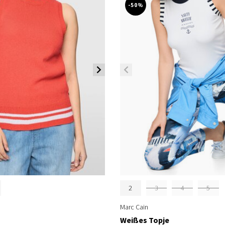
-50%
2
3
4
5
Marc Cain
Weißes Topje