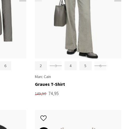
6
2
3
4
5
6
Marc Cain
Graues T-Shirt
74,95
149,90