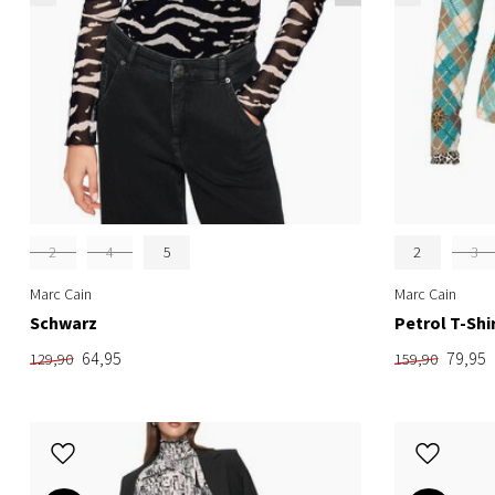
2
4
5
2
3
Marc Cain
Marc Cain
Schwarz
Petrol T-Shi
64,95
79,95
129,90
159,90