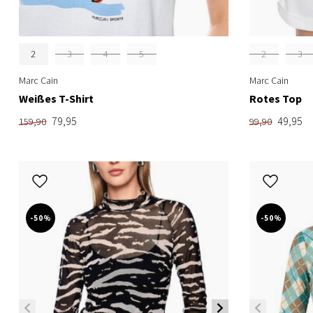
2
3
4
5
2
3
Marc Cain
Marc Cain
Weißes T-Shirt
Rotes Top
79,95
49,95
159,90
99,90
-50%
-50%