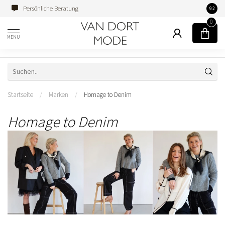
Persönliche Beratung
Famili
9.2
0
MENU
Startseite
/
Marken
/
Homage to Denim
Homage to Denim