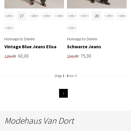
26
27
28
29
30
26
27
28
29
30
31
31
Homage to Denim
Homage to Denim
Vintage Blue Jeans Elisa
Schwarze Jeans
60,00
75,00
120,00
150,00
Zeige
1
-
4
von 4
1
Modehaus Van Dort