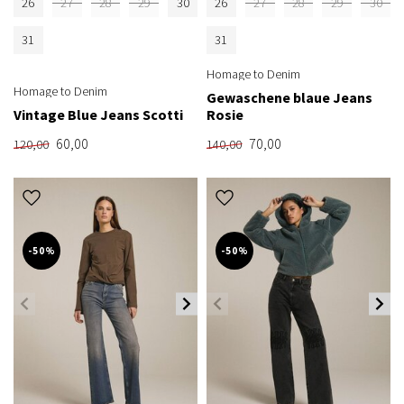
26
27
28
29
30
26
27
28
29
30
31
31
Homage to Denim
Homage to Denim
Gewaschene blaue Jeans
Vintage Blue Jeans Scotti
Rosie
60,00
70,00
120,00
140,00
-50%
-50%