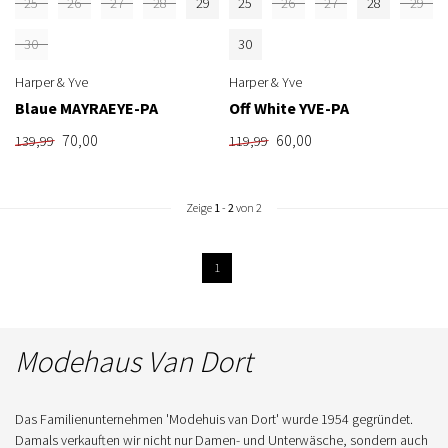
25
26
27
28
29
25
26
27
28
29
30
30
Harper & Yve
Harper & Yve
Blaue MAYRAEYE-PA
Off White YVE-PA
70,00
60,00
139,99
119,99
Zeige
1
-
2
von 2
1
Modehaus Van Dort
Das Familienunternehmen 'Modehuis van Dort' wurde 1954 gegründet.
Damals verkauften wir nicht nur Damen- und Unterwäsche, sondern auch