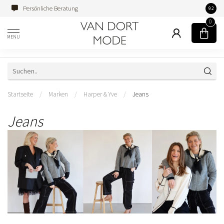
Persönliche Beratung
Famili
9.2
0
MENU
Startseite
/
Marken
/
Harper & Yve
/
Jeans
Jeans