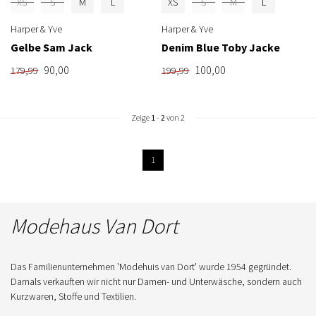
XS
S
M
L
XS
S
M
L
Harper & Yve
Harper & Yve
Gelbe Sam Jack
Denim Blue Toby Jacke
90,00
100,00
179,99
199,99
Zeige
1
-
2
von 2
1
Modehaus Van Dort
Das Familienunternehmen 'Modehuis van Dort' wurde 1954 gegründet.
Damals verkauften wir nicht nur Damen- und Unterwäsche, sondern auch
Kurzwaren, Stoffe und Textilien.