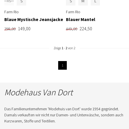
XS
S
S
M
L
Farm Rio
Farm Rio
Blaue Mystische Jeansjacke
Blauer Mantel
149,00
224,50
298,00
449,00
Zeige
1
-
2
von 2
1
Modehaus Van Dort
Das Familienunternehmen 'Modehuis van Dort' wurde 1954 gegründet.
Damals verkauften wir nicht nur Damen- und Unterwäsche, sondern auch
Kurzwaren, Stoffe und Textilien.