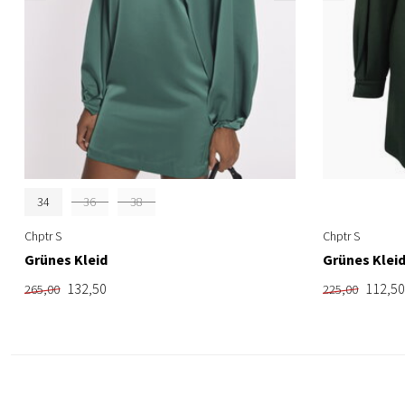
34
36
38
Chptr S
Chptr S
Grünes Kleid
Grünes Klei
132,50
112,50
265,00
225,00