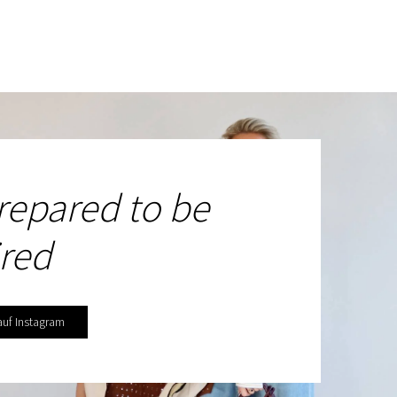
repared to be
ired
auf Instagram