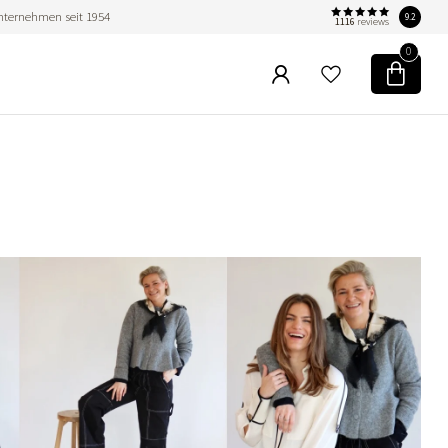
nternehmen seit 1954
9.2
1116
reviews
0