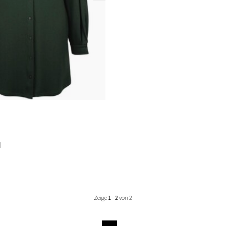
d
Zeige
1
-
2
von 2