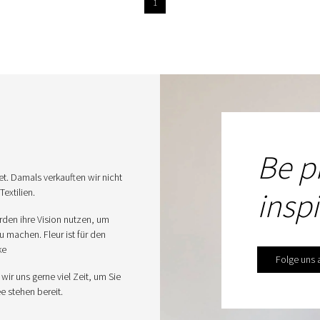
1
Be p
. Damals verkauften wir nicht
extilien.
insp
rden ihre Vision nutzen, um
u machen. Fleur ist für den
ke
Folge uns 
r uns gerne viel Zeit, um Sie
e stehen bereit.