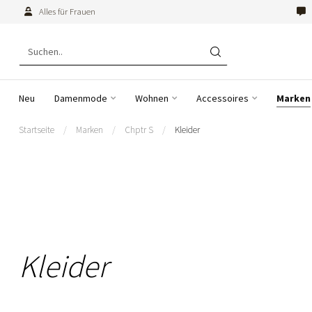
Alles für Frauen
Neu
Damenmode
Wohnen
Accessoires
Marken
Startseite
/
Marken
/
Chptr S
/
Kleider
Kleider