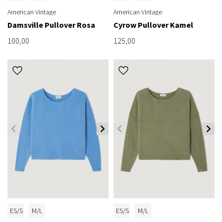
American Vintage
American Vintage
Damsville Pullover Rosa
Cyrow Pullover Kamel
100,00
125,00
ES/S
M/L
ES/S
M/L