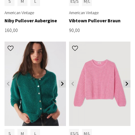
S
M
L
ES/S
M/L
American Vintage
American Vintage
Niby Pullover Aubergine
Vibtown Pullover Braun
160,00
90,00
S
M
L
ES/S
M/L