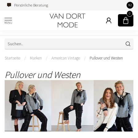
Persönliche Beratung
Famili
9.2
0
MENU
Startseite
/
Marken
/
American Vintage
/
Pullover und Westen
Pullover und Westen