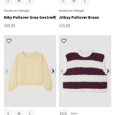
S
M
L
S
M
L
American Vintage
American Vintage
Niby Pullover Grau Gestreift
Jitbay Pullover Braun
160,00
115,00
S
M
L
ES/S
M/L