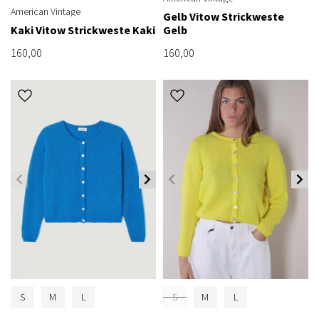
American Vintage
Gelb Vitow Strickweste
Kaki Vitow Strickweste Kaki
Gelb
160,00
160,00
S
M
L
S
M
L