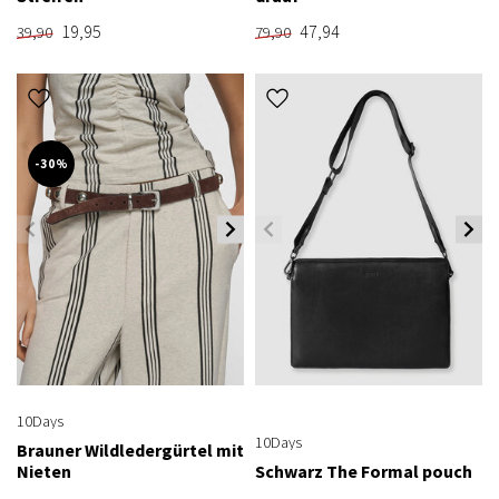
19,95
47,94
39,90
79,90
-30%
10Days
10Days
Brauner Wildledergürtel mit
Nieten
Schwarz The Formal pouch