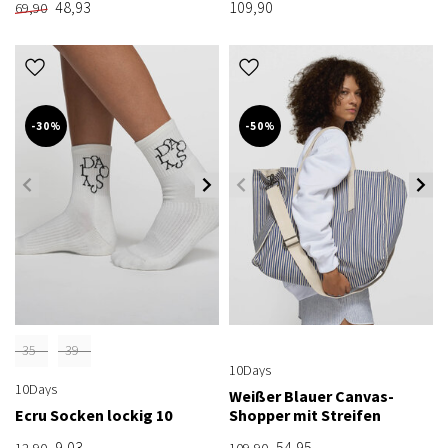
48,93
109,90
69,90
-30%
-50%
35-
39-
10Days
38
42
10Days
Weißer Blauer Canvas-
Ecru Socken lockig 10
Shopper mit Streifen
9,03
54,95