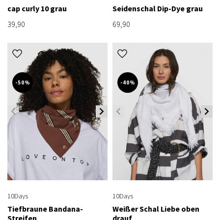
cap curly 10 grau
Seidenschal Dip-Dye grau
39,90
69,90
-50%
-40%
10Days
10Days
Tiefbraune Bandana-
Weißer Schal Liebe oben
Streifen
drauf