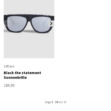
10Days
Black the statement
Sonnenbrille
189,90
Zeige
1
-
19
von 19