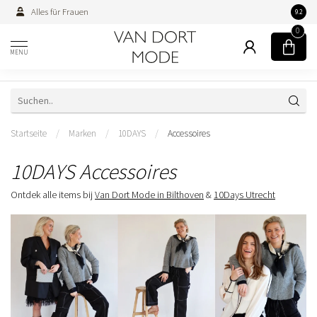
Alles für Frauen
Persön
9.2
0
MENU
Startseite
/
Marken
/
10DAYS
/
Accessoires
10DAYS Accessoires
Ontdek alle items bij
Van Dort Mode in Bilthoven
&
10Days Utrecht