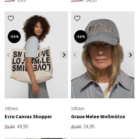
12,90
109,90
-50%
-50%
10Days
10Days
Ecru Canvas Shopper
Graue Melee Wollmütze
49,95
24,95
99,90
49,90