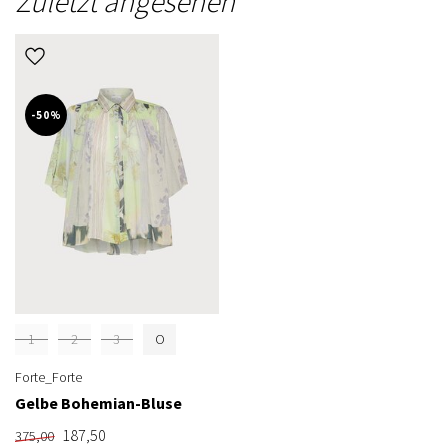
Zuletzt angesehen
-50%
1
2
3
O
Forte_Forte
Gelbe Bohemian-Bluse
187,50
375,00