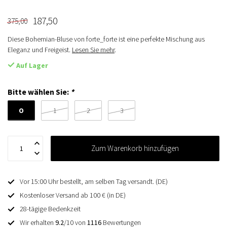
187,50
375,00
Diese Bohemian-Bluse von forte_forte ist eine perfekte Mischung aus
Eleganz und Freigeist.
Lesen Sie mehr
.
Auf Lager
Bitte wählen Sie:
*
O
1
2
3
Zum Warenkorb hinzufügen
Vor 15:00 Uhr bestellt, am selben Tag versandt. (DE)
Kostenloser Versand ab 100 € (in DE)
28-tägige Bedenkzeit
Wir erhalten
9.2
/10 von
1116
Bewertungen