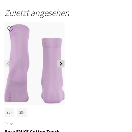
Zuletzt angesehen
35-
39-
38
42
Falke
Rosa FALKE Cotton Touch