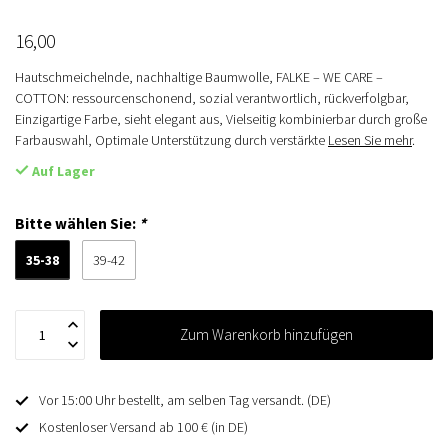
16,00
Hautschmeichelnde, nachhaltige Baumwolle, FALKE – WE CARE –
COTTON: ressourcenschonend, sozial verantwortlich, rückverfolgbar,
Einzigartige Farbe, sieht elegant aus, Vielseitig kombinierbar durch große
Farbauswahl, Optimale Unterstützung durch verstärkte
Lesen Sie mehr
.
Auf Lager
Bitte wählen Sie:
*
35-38
39-42
Zum Warenkorb hinzufügen
Vor 15:00 Uhr bestellt, am selben Tag versandt. (DE)
Kostenloser Versand ab 100 € (in DE)