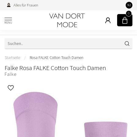
Alles für Frauen
Persön
9.2
0
MENU
Startseite
/
Rosa FALKE Cotton Touch Damen
Falke Rosa FALKE Cotton Touch Damen
Falke