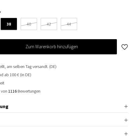
*
38
40
42
44
Zum Warenkorb hinzufügen
ellt, am selben Tag versandt. (DE)
d ab 100 € (in DE)
eit
0 von
1116
Bewertungen
bung