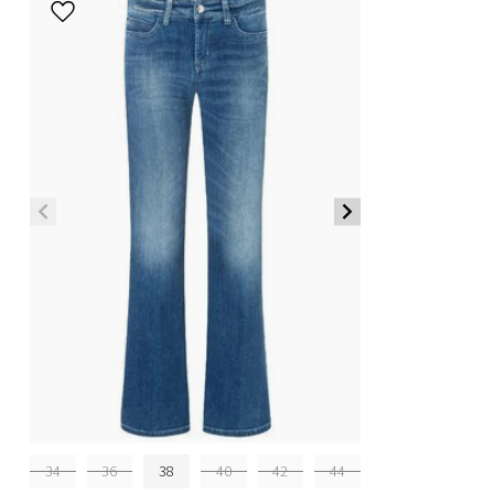
34
36
38
40
42
44