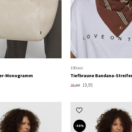
10Days
per-Monogramm
Tiefbraune Bandana-Streife
19,95
39,90
-50%