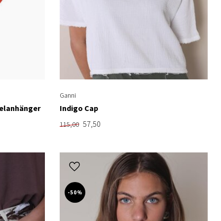
Ganni
elanhänger
Indigo Cap
57,50
115,00
-50%