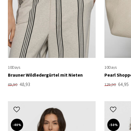
10Days
10Days
Brauner Wildledergürtel mit Nieten
Pearl Shop
48,93
64,95
69,90
129,90
-40%
-50%