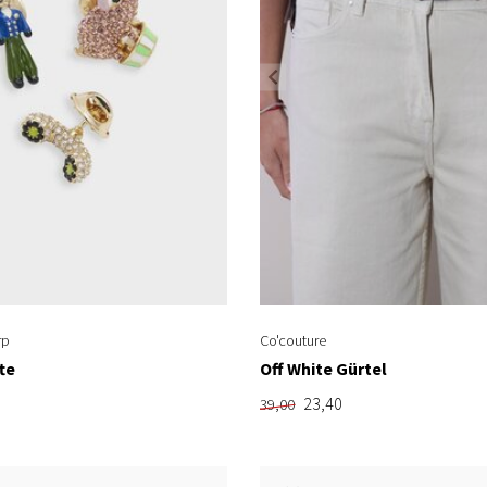
rp
Co'couture
te
Off White Gürtel
23,40
39,00