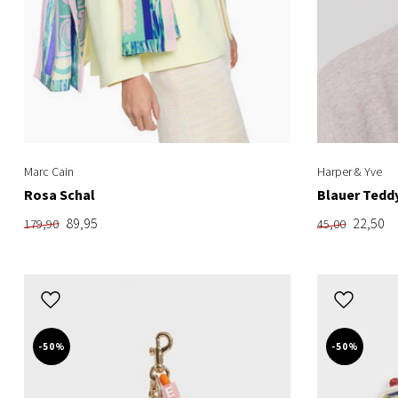
Marc Cain
Harper & Yve
Rosa Schal
Blauer Tedd
89,95
22,50
179,90
45,00
-50%
-50%