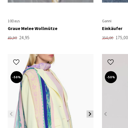
10Days
Ganni
Graue Melee Wollmütze
Einkäufer
24,95
175,00
49,90
350,00
-50%
-50%