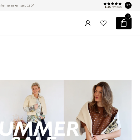
nternehmen seit 1954
9.2
1116
reviews
0