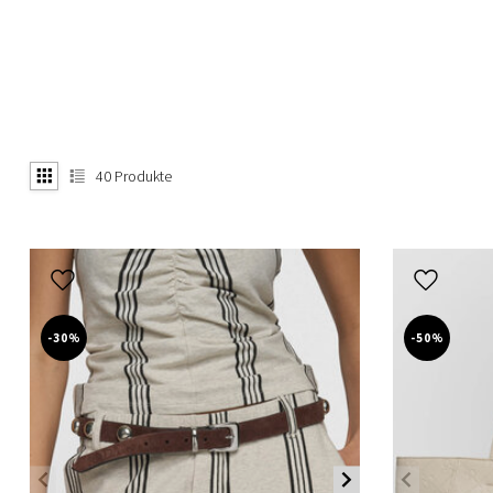
40
Produkte
-30%
-50%