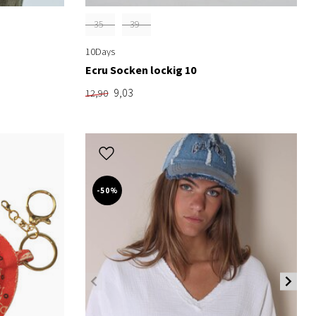
35-
39-
38
42
10Days
Ecru Socken lockig 10
9,03
12,90
-50%