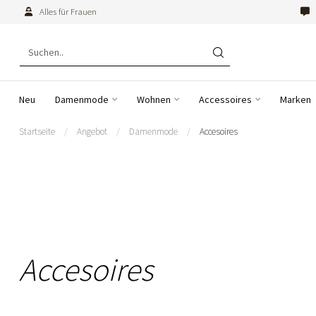
Alles für Frauen
Neu
Damenmode
Wohnen
Accessoires
Marken
Startseite
/
Angebot
/
Damenmode
/
Accesoires
Accesoires