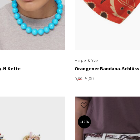
Harper & Yve
y-N Kette
Orangener Bandana-Schlüss
5,00
9,99
-40%