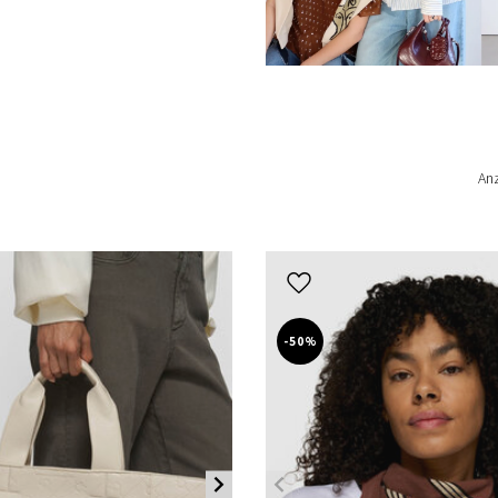
An
-50%