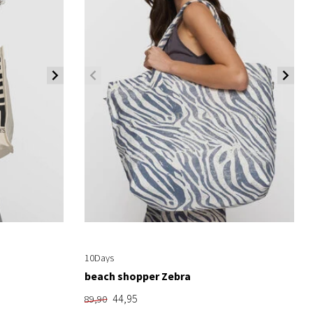
10Days
beach shopper Zebra
44,95
89,90