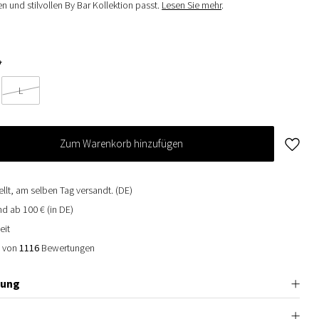
en und stilvollen By Bar Kollektion passt.
Lesen Sie mehr
.
*
L
Zum Warenkorb hinzufügen
ellt, am selben Tag versandt. (DE)
d ab 100 € (in DE)
eit
0 von
1116
Bewertungen
bung