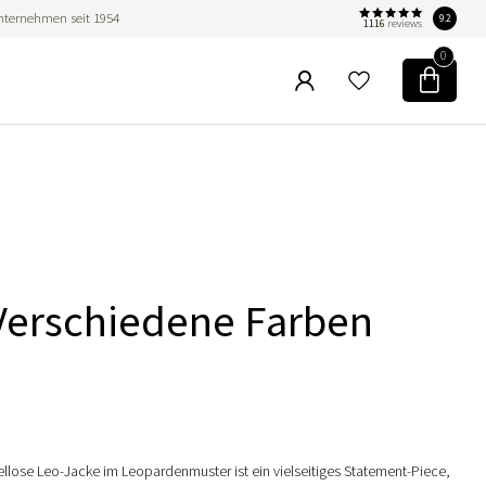
nternehmen seit 1954
9.2
1116
reviews
0
Verschiedene Farben
llose Leo-Jacke im Leopardenmuster ist ein vielseitiges Statement-Piece,