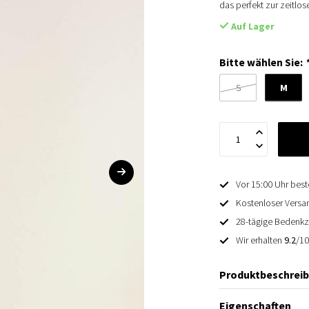
das perfekt zur zeitlos
Auf Lager
Bitte wählen Sie:
M
S
Vor 15:00 Uhr best
Kostenloser Versan
28-tägige Bedenkz
Wir erhalten
9.2
/1
Produktbeschrei
Eigenschaften