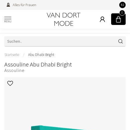
Alles für Frauen
Persön
9.2
0
MENU
Startseite
/
Abu Dhabi Bright
Assouline Abu Dhabi Bright
Assouline