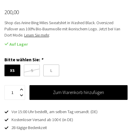
200,00
Shop das Anine Bing Miles Sweatshirt in Washed Black. Oversized
Pullover aus 100% Bio-Baumwolle mit ikonischem Logo. Jetzt bei Van
Dort Mode.
Lesen Sie mehr
.
Auf Lager
Bitte wählen Sie:
*
XS
S
L
Zum Warenkorb hinzufügen
Vor 15:00 Uhr bestellt, am selben Tag versandt. (DE)
Kostenloser Versand ab 100 € (in DE)
28-tägige Bedenkzeit