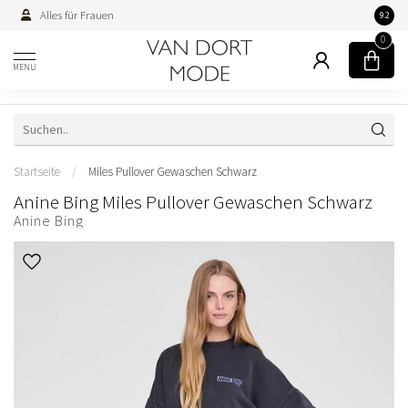
Alles für Frauen
Persön
9.2
0
MENU
Startseite
/
Miles Pullover Gewaschen Schwarz
Anine Bing Miles Pullover Gewaschen Schwarz
Anine Bing