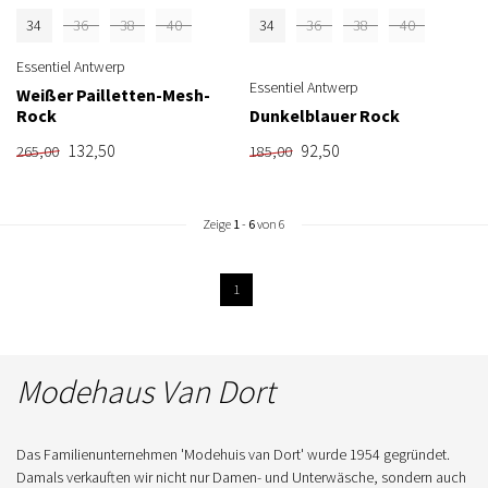
34
36
38
40
34
36
38
40
Essentiel Antwerp
Essentiel Antwerp
Weißer Pailletten-Mesh-
Rock
Dunkelblauer Rock
132,50
92,50
265,00
185,00
Zeige
1
-
6
von 6
1
Modehaus Van Dort
Das Familienunternehmen 'Modehuis van Dort' wurde 1954 gegründet.
Damals verkauften wir nicht nur Damen- und Unterwäsche, sondern auch