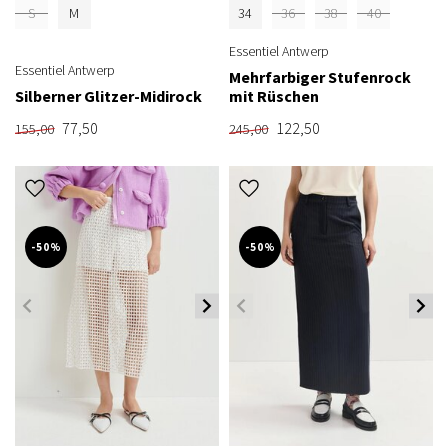
S
M
34
36
38
40
Essentiel Antwerp
Essentiel Antwerp
Mehrfarbiger Stufenrock
Silberner Glitzer-Midirock
mit Rüschen
77,50
122,50
155,00
245,00
-50%
-50%