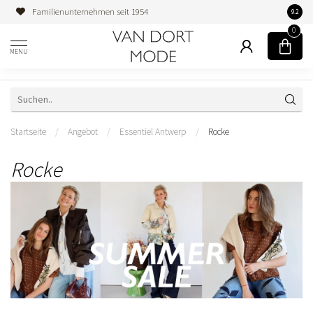
Persönliche Beratung
9.2
0
MENU
Startseite
/
Angebot
/
Essentiel Antwerp
/
Rocke
Rocke