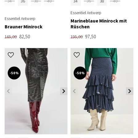
34
36
38
40
34
36
38
40
Essentiel Antwerp
Essentiel Antwerp
Marineblaue Minirock mit
Brauner Minirock
Rüschen
82,50
97,50
165,00
195,00
-50%
-50%