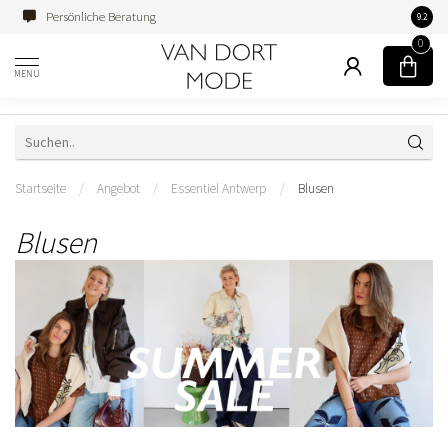
Persönliche Beratung
Famili
9.2
0
MENU
Startseite
/
Angebot
/
Essentiel Antwerp
/
Blusen
Blusen