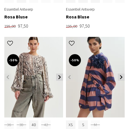
Essentiel Antwerp
Essentiel Antwerp
Rosa Bluse
Rosa Bluse
97,50
97,50
195,00
195,00
-50%
-50%
36
38
40
42
XS
S
M