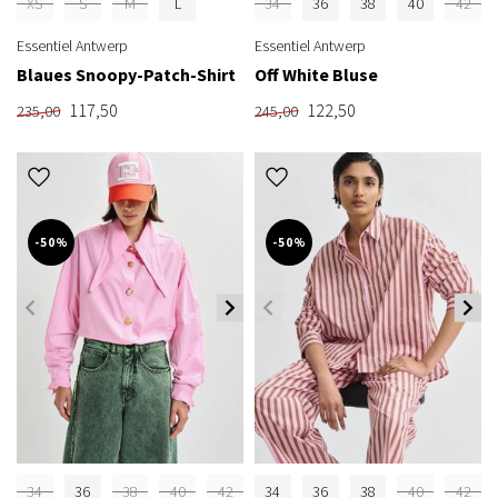
XS
S
M
L
34
36
38
40
42
Essentiel Antwerp
Essentiel Antwerp
Blaues Snoopy-Patch-Shirt
Off White Bluse
117,50
122,50
235,00
245,00
-50%
-50%
34
36
38
40
42
34
36
38
40
42