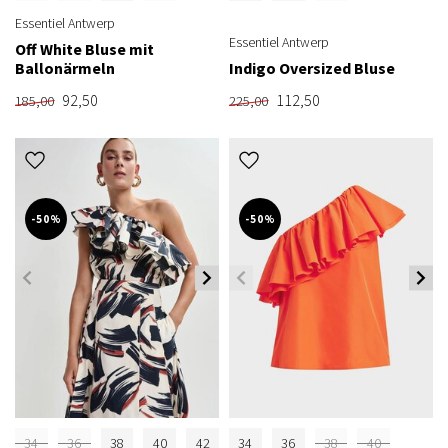
Essentiel Antwerp
Essentiel Antwerp
Off White Bluse mit
Ballonärmeln
Indigo Oversized Bluse
92,50
112,50
185,00
225,00
-50%
-50%
34
36
38
40
42
34
36
38
40