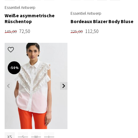
Essentiel Antwerp
Essentiel Antwerp
Weiße asymmetrische
Rüschentop
Bordeaux Blazer Body Bluse
72,50
112,50
145,00
225,00
-50%
XS
S
M
L