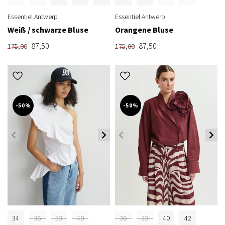
Essentiel Antwerp
Essentiel Antwerp
Weiß / schwarze Bluse
Orangene Bluse
87,50
87,50
175,00
175,00
-50%
-50%
34
36
38
40
36
38
40
42