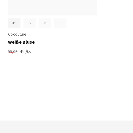
XS
S
M
L
Co'couture
Weiße Bluse
49,98
99,95