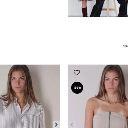
An
-50%