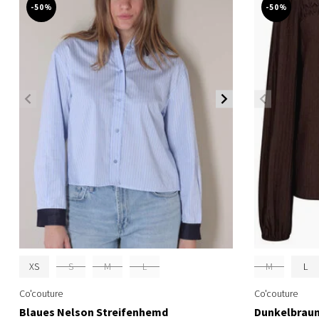
-50%
-50%
XS
S
M
L
M
L
Co'couture
Co'couture
Blaues Nelson Streifenhemd
Dunkelbraun