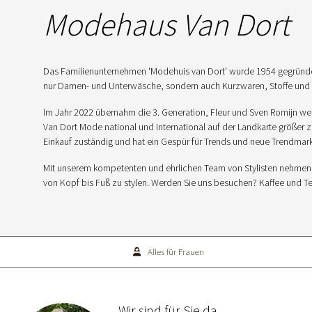
Modehaus Van Dort
Das Familienunternehmen 'Modehuis van Dort' wurde 1954 gegründet
nur Damen- und Unterwäsche, sondern auch Kurzwaren, Stoffe und T
Im Jahr 2022 übernahm die 3. Generation, Fleur und Sven Romijn we
Van Dort Mode national und international auf der Landkarte größer z
Einkauf zuständig und hat ein Gespür für Trends und neue Trendmar
Mit unserem kompetenten und ehrlichen Team von Stylisten nehmen wi
von Kopf bis Fuß zu stylen. Werden Sie uns besuchen? Kaffee und Te
Alles für Frauen
Wir sind für Sie da