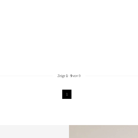
Zeige
1
-
9
von 9
1