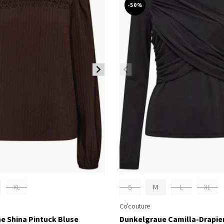
-50%
XL
S
M
L
XL
Co'couture
e Shina Pintuck Bluse
Dunkelgraue Camilla-Drapie