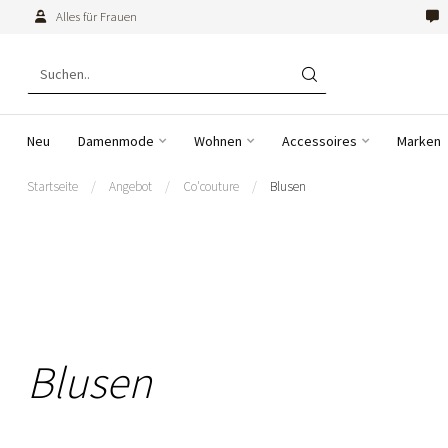
Alles für Frauen
Neu
Damenmode
Wohnen
Accessoires
Marken
Startseite
/
Angebot
/
Co'couture
/
Blusen
Blusen