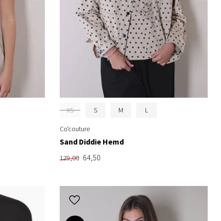
XS
S
M
L
Co'couture
Sand Diddie Hemd
64,50
129,00