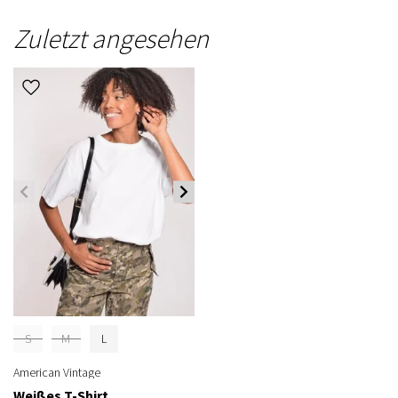
Zuletzt angesehen
S
M
L
American Vintage
Weißes T-Shirt