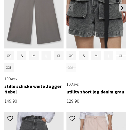
XS
S
M
L
XL
XS
S
M
L
XL
XXL
XXL
10Days
10Days
stille schicke weite Jogger
Nebel
utility short jog denim grau
149,90
129,90