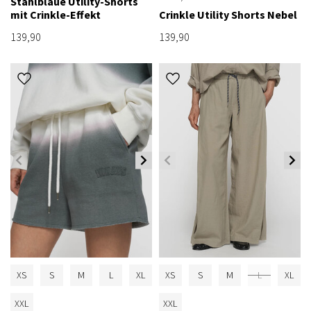
Stahlblaue Utility-Shorts
mit Crinkle-Effekt
Crinkle Utility Shorts Nebel
139,90
139,90
XS
S
M
L
XL
XS
S
M
L
XL
XXL
XXL