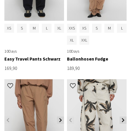
XS
S
M
L
XL
XXS
XS
S
M
L
XL
XXL
10Days
10Days
Easy Travel Pants Schwarz
Ballonhosen Fudge
169,90
189,90