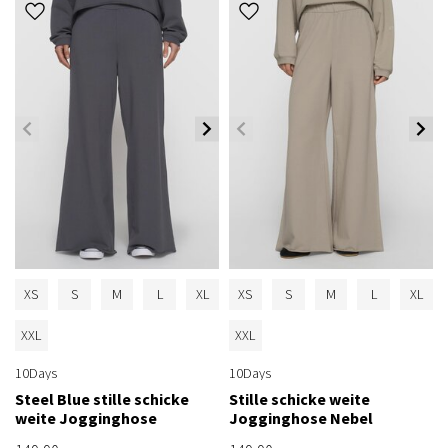
XS
S
M
L
XL
XS
S
M
L
XL
XXL
XXL
10Days
10Days
Steel Blue stille schicke
Stille schicke weite
weite Jogginghose
Jogginghose Nebel