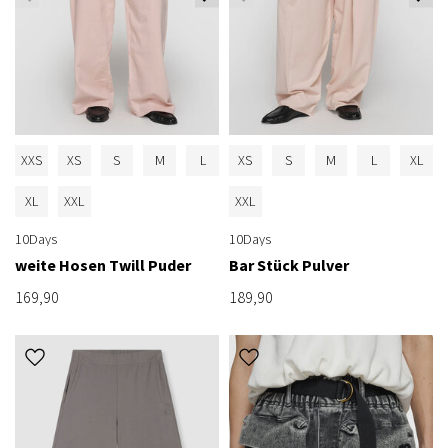
XXS
XS
S
M
L
XS
S
M
L
XL
XL
XXL
XXL
10Days
10Days
weite Hosen Twill Puder
Bar Stück Pulver
169,90
189,90