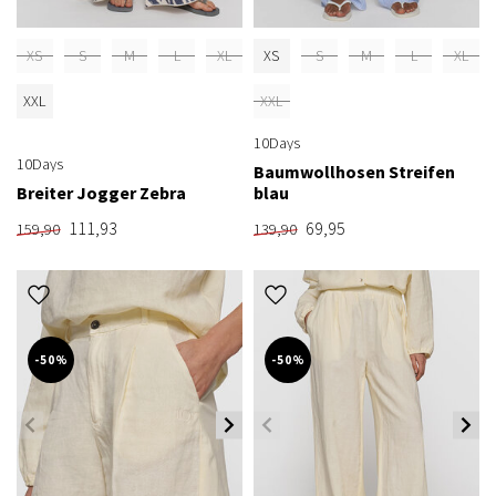
XS
S
M
L
XL
XS
S
M
L
XL
XXL
XXL
10Days
10Days
Baumwollhosen Streifen
Breiter Jogger Zebra
blau
111,93
69,95
159,90
139,90
-50%
-50%