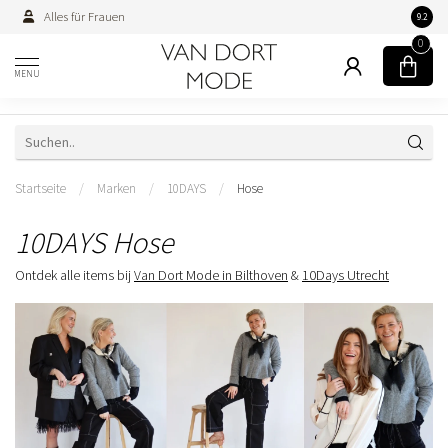
Alles für Frauen
Persön
9.2
0
MENU
Startseite
/
Marken
/
10DAYS
/
Hose
10DAYS Hose
Ontdek alle items bij
Van Dort Mode in Bilthoven
&
10Days Utrecht