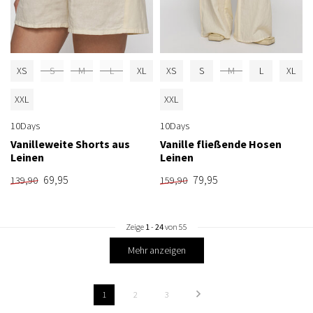
XS
S
M
L
XL
XS
S
M
L
XL
XXL
XXL
10Days
10Days
Vanilleweite Shorts aus
Vanille fließende Hosen
Leinen
Leinen
69,95
79,95
139,90
159,90
Zeige
1
-
24
von 55
Mehr anzeigen
1
2
3