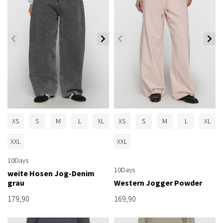
XS
S
M
L
XL
XS
S
M
L
XL
XXL
XXL
10Days
10Days
weite Hosen Jog-Denim
grau
Western Jogger Powder
179,90
169,90