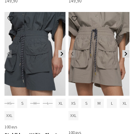
149,90
149,90
XS
S
M
L
XL
XS
S
M
L
XL
XXL
XXL
10Days
10Days