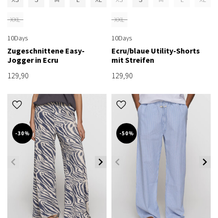
XXL
XXL
10Days
10Days
Zugeschnittene Easy-
Ecru/blaue Utility-Shorts
Jogger in Ecru
mit Streifen
129,90
129,90
-30%
-50%