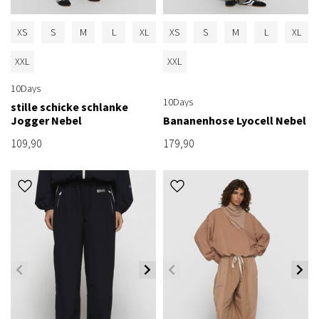
XS
S
M
L
XL
XS
S
M
L
XL
XXL
XXL
10Days
10Days
stille schicke schlanke
Jogger Nebel
Bananenhose Lyocell Nebel
109,90
179,90