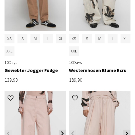
XS
S
M
L
XL
XS
S
M
L
XL
XXL
XXL
10Days
10Days
Gewebter Jogger Fudge
Westernhosen Blume Ecru
139,90
189,90