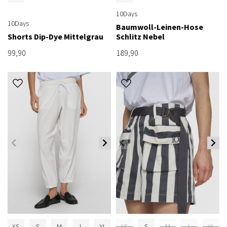
10Days
10Days
Baumwoll-Leinen-Hose
Shorts Dip-Dye Mittelgrau
Schlitz Nebel
99,90
189,90
XS
S
M
L
XL
XS
S
M
L
XL