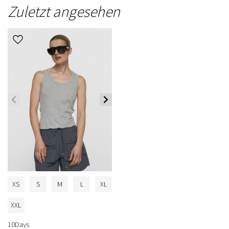
Zuletzt angesehen
XS
S
M
L
XL
XXL
10Days