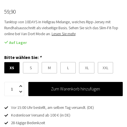
59,90
Tanktop von 10DAYS in Hellgrau Melange, weiches Ripp-Jersey mit
Rundhalsausschnitt als vielseitige Basis. Sehen Sie sich das Slim-Fit-Top
online bei Van Dort Mode an.
Lesen Sie mehr
.
Auf Lager
Bitte wählen Sie:
*
XS
S
M
L
XL
XXL
Zum Warenkorb hinzufügen
Vor 15:00 Uhr bestellt, am selben Tag versandt. (DE)
Kostenloser Versand ab 100 € (in DE)
28-tägige Bedenkzeit